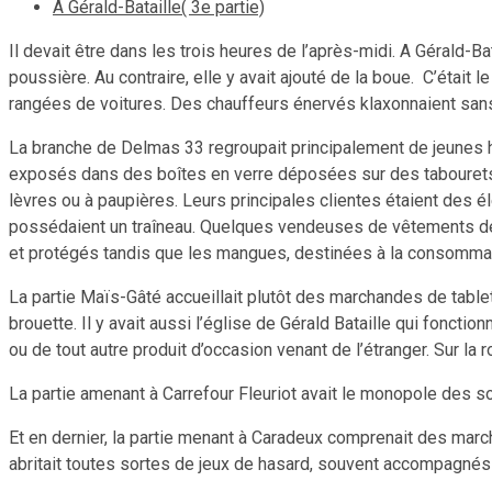
À Gérald-Bataille( 3e partie)
Il devait être dans les trois heures de l’après-midi. A Gérald-Bat
poussière. Au contraire, elle y avait ajouté de la boue. C’était
rangées de voitures. Des chauffeurs énervés klaxonnaient sans
La branche de Delmas 33 regroupait principalement de jeunes
exposés dans des boîtes en verre déposées sur des tabourets, 
lèvres ou à paupières. Leurs principales clientes étaient des é
possédaient un traîneau. Quelques vendeuses de vêtements d
et protégés tandis que les mangues, destinées à la consommati
La partie Maïs-Gâté accueillait plutôt des marchandes de tabl
brouette. Il y avait aussi l’église de Gérald Bataille qui fon
ou de tout autre produit d’occasion venant de l’étranger. Sur l
La partie amenant à Carrefour Fleuriot avait le monopole des 
Et en dernier, la partie menant à Caradeux comprenait des marc
abritait toutes sortes de jeux de hasard, souvent accompagn