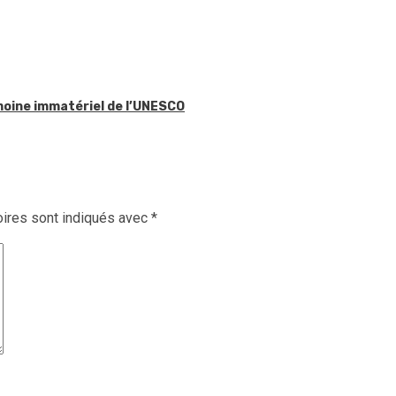
imoine immatériel de l’UNESCO
ires sont indiqués avec
*