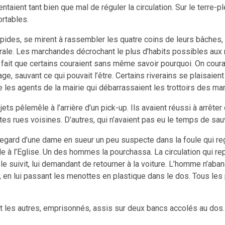
entaient tant bien que mal de réguler la circulation. Sur le terre
rtables.
des, se mirent à rassembler les quatre coins de leurs bâches, en
érale. Les marchandes décrochant le plus d’habits possibles aux
 fait que certains couraient sans même savoir pourquoi. On courait
e, sauvant ce qui pouvait l’être. Certains riverains se plaisaient 
e les agents de la mairie qui débarrassaient les trottoirs des m
jets pêlemêle à l’arrière d’un pick-up. Ils avaient réussi à arrêt
ites rues voisines. D’autres, qui n’avaient pas eu le temps de sa
le regard d’une dame en sueur un peu suspecte dans la foule qui r
le à l’Eglise. Un des hommes la pourchassa. La circulation qui rep
 suivit, lui demandant de retourner à la voiture. L’homme n’abando
, en lui passant les menottes en plastique dans le dos. Tous les p
 les autres, emprisonnés, assis sur deux bancs accolés au dos. Cel