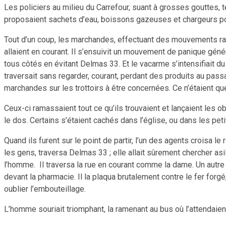
Les policiers au milieu du Carrefour, suant à grosses gouttes, t
proposaient sachets d’eau, boissons gazeuses et chargeurs po
Tout d’un coup, les marchandes, effectuant des mouvements rapi
allaient en courant. Il s’ensuivit un mouvement de panique gén
tous côtés en évitant Delmas 33. Et le vacarme s’intensifiait du
traversait sans regarder, courant, perdant des produits au passag
marchandes sur les trottoirs à être concernées. Ce n’étaient qu
Ceux-ci ramassaient tout ce qu’ils trouvaient et lançaient les ob
le dos. Certains s’étaient cachés dans l’église, ou dans les pet
Quand ils furent sur le point de partir, l’un des agents croisa 
les gens, traversa Delmas 33 ; elle allait sûrement chercher asi
l’homme. Il traversa la rue en courant comme la dame. Un autre le
devant la pharmacie. Il la plaqua brutalement contre le fer forgé
oublier l’embouteillage.
L’homme souriait triomphant, la ramenant au bus où l’attendaient