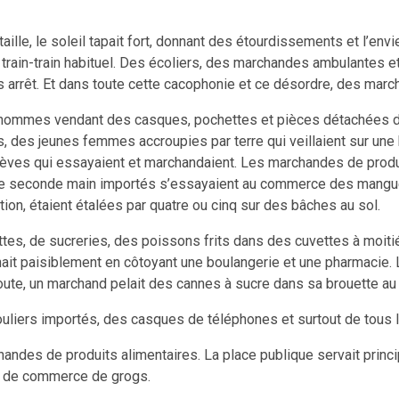
aille, le soleil tapait fort, donnant des étourdissements et l’envie
 le train-train habituel. Des écoliers, des marchandes ambulantes 
 arrêt. Et dans toute cette cacophonie et ce désordre, des marc
 hommes vendant des casques, pochettes et pièces détachées de
des jeunes femmes accroupies par terre qui veillaient sur une b
lèves qui essayaient et marchandaient. Les marchandes de produit
e seconde main importés s’essayaient au commerce des mangues
on, étaient étalées par quatre ou cinq sur des bâches au sol.
ettes, de sucreries, des poissons frits dans des cuvettes à moi
ctionnait paisiblement en côtoyant une boulangerie et une pharm
a route, un marchand pelait des cannes à sucre dans sa brouette a
souliers importés, des casques de téléphones et surtout de tous
handes de produits alimentaires. La place publique servait princ
és de commerce de grogs.