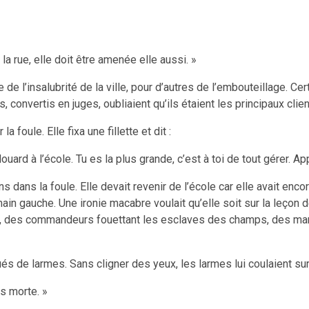
la rue, elle doit être amenée elle aussi. »
e l’insalubrité de la ville, pour d’autres de l’embouteillage. Ce
, convertis en juges, oubliaient qu’ils étaient les principaux cl
 foule. Elle fixa une fillette et dit :
ouard à l’école. Tu es la plus grande, c’est à toi de tout gérer. App
ns dans la foule. Elle devait revenir de l’école car elle avait en
 main gauche. Une ironie macabre voulait qu’elle soit sur la leço
es, des commandeurs fouettant les esclaves des champs, des mar
és de larmes. Sans cligner des yeux, les larmes lui coulaient sur
as morte. »