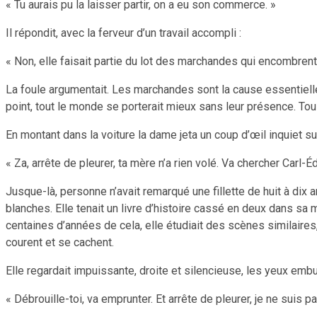
« Tu aurais pu la laisser partir, on a eu son commerce. »
Il répondit, avec la ferveur d’un travail accompli :
« Non, elle faisait partie du lot des marchandes qui encombrent 
La foule argumentait. Les marchandes sont la cause essentielle d
point, tout le monde se porterait mieux sans leur présence. Tous
En montant dans la voiture la dame jeta un coup d’œil inquiet sur la
« Za, arrête de pleurer, ta mère n’a rien volé. Va chercher Carl-Éd
Jusque-là, personne n’avait remarqué une fillette de huit à dix a
blanches. Elle tenait un livre d’histoire cassé en deux dans sa
centaines d’années de cela, elle étudiait des scènes similair
courent et se cachent.
Elle regardait impuissante, droite et silencieuse, les yeux embu
« Débrouille-toi, va emprunter. Et arrête de pleurer, je ne suis p