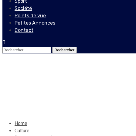
Sport
Société
Points de vue
Petites Annonces
Contact
Rechercher :
Culture
Vendr'Art
À Gérald-Bataille( 3e partie
17 octobre 2021
Le Quotidien News
Home
Culture