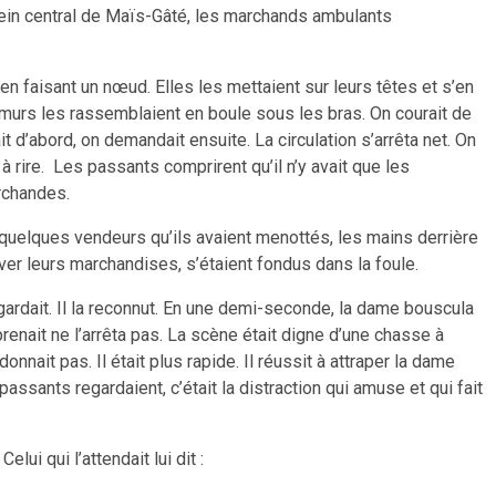
-plein central de Maïs-Gâté, les marchands ambulants
 faisant un nœud. Elles les mettaient sur leurs têtes et s’en
 murs les rassemblaient en boule sous les bras. On courait de
 d’abord, on demandait ensuite. La circulation s’arrêta net. On
à rire. Les passants comprirent qu’il n’y avait que les
archandes.
er quelques vendeurs qu’ils avaient menottés, les mains derrière
uver leurs marchandises, s’étaient fondus dans la foule.
egardait. Il la reconnut. En une demi-seconde, la dame bouscula
renait ne l’arrêta pas. La scène était digne d’une chasse à
nnait pas. Il était plus rapide. Il réussit à attraper la dame
assants regardaient, c’était la distraction qui amuse et qui fait
ui qui l’attendait lui dit :