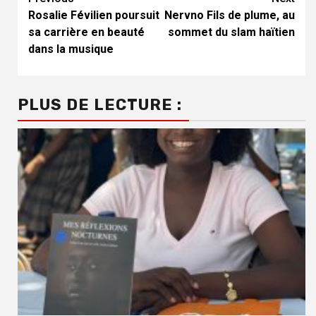
Continue
Rosalie Févilien poursuit
Nervno Fils de plume, au
Reading
sa carrière en beauté
sommet du slam haïtien
dans la musique
PLUS DE LECTURE :