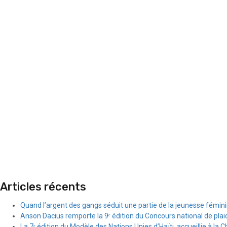
Articles récents
Quand l’argent des gangs séduit une partie de la jeunesse fémin
Anson Dacius remporte la 9ᵉ édition du Concours national de plai
La 7ᵉ édition du Modèle des Nations Unies d’Haïti, accueillie à la C