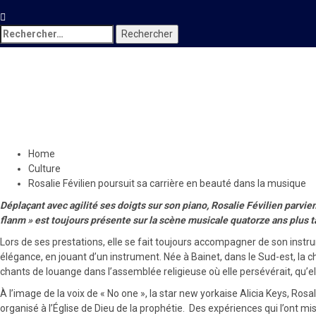
Rechercher :
Culture
Rosalie Févilien poursuit sa
19 février 2023
Le Quotidien News
Home
Culture
Rosalie Févilien poursuit sa carrière en beauté dans la musique
Déplaçant avec agilité ses doigts sur son piano, Rosalie Févilien parvi
flanm » est toujours présente sur la scène musicale quatorze ans plus ta
Lors de ses prestations, elle se fait toujours accompagner de son instrum
élégance, en jouant d’un instrument. Née à Bainet, dans le Sud-est, la 
chants de louange dans l’assemblée religieuse où elle persévérait, qu’el
À l’image de la voix de « No one », la star new yorkaise Alicia Keys, Ros
organisé à l’Église de Dieu de la prophétie. Des expériences qui l’ont mi