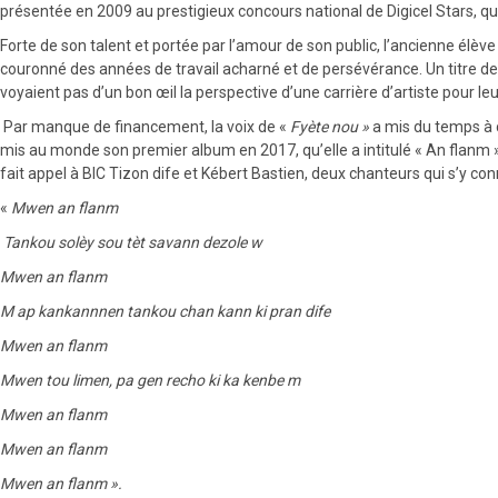
présentée en 2009 au prestigieux concours national de Digicel Stars, qui 
Forte de son talent et portée par l’amour de son public, l’ancienne élè
couronné des années de travail acharné et de persévérance. Un titre de 
voyaient pas d’un bon œil la perspective d’une carrière d’artiste pour leur 
Par manque de financement, la voix de «
Fyète nou »
a mis du temps à c
mis au monde son premier album en 2017, qu’elle a intitulé « An flanm ».
fait appel à BIC Tizon dife et Kébert Bastien, deux chanteurs qui s’y co
«
Mwen an flanm
Tankou solèy sou tèt savann dezole w
Mwen an flanm
M ap kankannnen tankou chan kann ki pran dife
Mwen an flanm
Mwen tou limen, pa gen recho ki ka kenbe m
Mwen an flanm
Mwen an flanm
Mwen an flanm ».