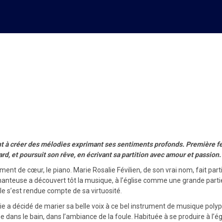
 carrière en beauté dans la 
ent à créer des mélodies exprimant ses sentiments profonds. Première fe
rd, et poursuit son rêve, en écrivant sa partition avec amour et passion.
ent de cœur, le piano. Marie Rosalie Févilien, de son vrai nom, fait part
chanteuse a découvert tôt la musique, à l’église comme une grande partie
le s’est rendue compte de sa virtuosité.
alie a décidé de marier sa belle voix à ce bel instrument de musique poly
se dans le bain, dans l’ambiance de la foule. Habituée à se produire à l’é