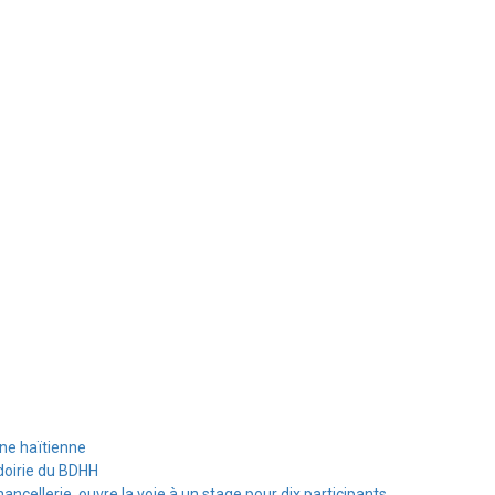
ine haïtienne
doirie du BDHH
hancellerie, ouvre la voie à un stage pour dix participants