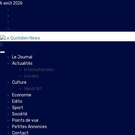
Skip
6 août 2026
to
Facebook
content
Instagram
Twitter
Youtube
Primary
Le Journal
Menu
Actualités
Internationales
Locales
Culture
Vendr’Art
Economie
Edito
Sport
Société
Points de vue
Petites Annonces
Contact