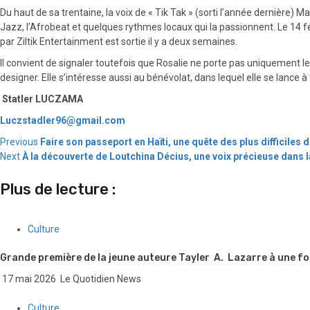
Du haut de sa trentaine, la voix de « Tik Tak » (sorti l’année dernière) M
Jazz, l’Afrobeat et quelques rythmes locaux qui la passionnent. Le 14 fé
par Ziltik Entertainment est sortie il y a deux semaines.
Il convient de signaler toutefois que Rosalie ne porte pas uniquement 
designer. Elle s’intéresse aussi au bénévolat, dans lequel elle se lance
Statler LUCZAMA
Luczstadler96@gmail.com
Continue
Previous
Faire son passeport en Haïti, une quête des plus difficile
Next
À la découverte de Loutchina Décius, une voix précieuse dans 
Reading
Plus de lecture :
Culture
Grande première de la jeune auteure Tayler A. Lazarre à une foi
17 mai 2026
Le Quotidien News
Culture