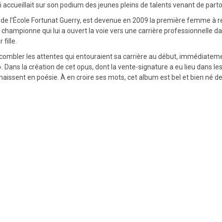
accueillait sur son podium des jeunes pleins de talents venant de partout
ve de l’École Fortunat Guerry, est devenue en 2009 la première femme à r
championne qui lui a ouvert la voie vers une carrière professionnelle d
fille.
ombler les attentes qui entouraient sa carrière au début, immédiatement
 Dans la création de cet opus, dont la vente-signature a eu lieu dans le
nnaissent en poésie. À en croire ses mots, cet album est bel et bien né 