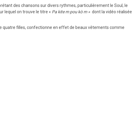
erprétant des chansons sur divers rythmes, particulièrement le Soul, le
 lequel on trouve le titre «
Pa kite m pou kò m »
dont la vidéo réalisée
 de quatre filles, confectionne en effet de beaux vêtements comme