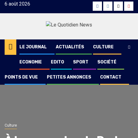
Skip
6 août 2026
Facebook
Instagram
Twitter
Yout
to
content
LE JOURNAL
ACTUALITÉS
CULTURE
ECONOMIE
EDITO
SPORT
SOCIÉTÉ
POINTS DE VUE
PETITES ANNONCES
CONTACT
Culture