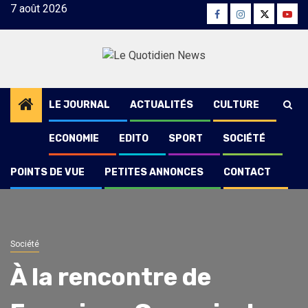
Skip
7 août 2026
Facebook
Instagram
Twitter
Yout
to
content
LE JOURNAL
ACTUALITÉS
CULTURE
ECONOMIE
EDITO
SPORT
SOCIÉTÉ
POINTS DE VUE
PETITES ANNONCES
CONTACT
Société
À la rencontre de