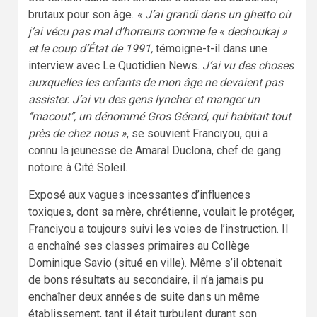
brutaux pour son âge.
« J’ai grandi dans un ghetto où
j’ai vécu pas mal d’horreurs comme le « dechoukaj »
et le coup d’État de 1991,
témoigne-t-il dans une
interview avec Le Quotidien News.
J’ai vu des choses
auxquelles les enfants de mon âge ne devaient pas
assister. J’ai vu des gens lyncher et manger un
‘’macout’’, un dénommé Gros Gérard, qui habitait tout
près de chez nous »
, se souvient Franciyou, qui a
connu la jeunesse de Amaral Duclona, chef de gang
notoire à Cité Soleil.
Exposé aux vagues incessantes d’influences
toxiques, dont sa mère, chrétienne, voulait le protéger,
Franciyou a toujours suivi les voies de l’instruction. Il
a enchaîné ses classes primaires au Collège
Dominique Savio (situé en ville). Même s’il obtenait
de bons résultats au secondaire, il n’a jamais pu
enchaîner deux années de suite dans un même
établissement, tant il était turbulent durant son