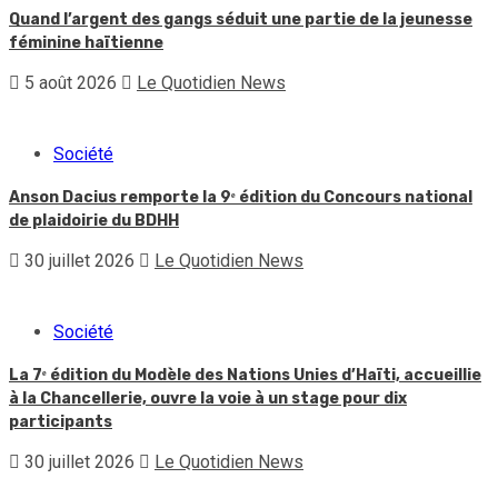
Quand l’argent des gangs séduit une partie de la jeunesse
féminine haïtienne
5 août 2026
Le Quotidien News
Société
Anson Dacius remporte la 9ᵉ édition du Concours national
de plaidoirie du BDHH
30 juillet 2026
Le Quotidien News
Société
La 7ᵉ édition du Modèle des Nations Unies d’Haïti, accueillie
à la Chancellerie, ouvre la voie à un stage pour dix
participants
30 juillet 2026
Le Quotidien News