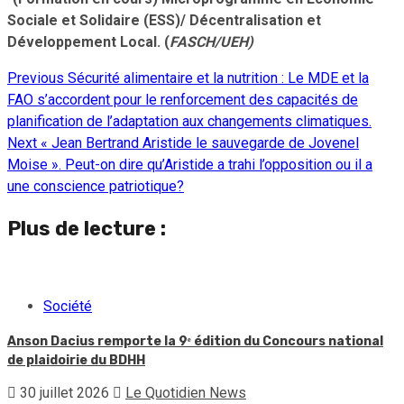
Sociale et Solidaire (ESS)/ Décentralisation et
Développement Local.
(
FASCH/UEH)
Previous
Sécurité alimentaire et la nutrition : Le MDE et la
Continue
FAO s’accordent pour le renforcement des capacités de
Reading
planification de l’adaptation aux changements climatiques.
Next
« Jean Bertrand Aristide le sauvegarde de Jovenel
Moise ». Peut-on dire qu’Aristide a trahi l’opposition ou il a
une conscience patriotique?
Plus de lecture :
Société
Anson Dacius remporte la 9ᵉ édition du Concours national
de plaidoirie du BDHH
30 juillet 2026
Le Quotidien News