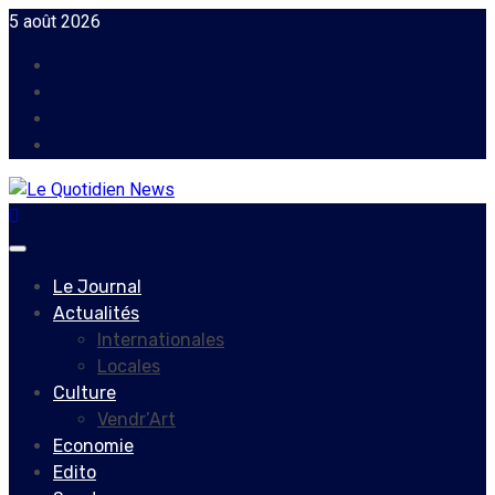
Skip
5 août 2026
to
Facebook
content
Instagram
Twitter
Youtube
Primary
Menu
Le Journal
Actualités
Internationales
Locales
Culture
Vendr’Art
Economie
Edito