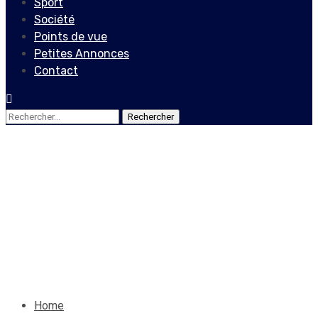
Sport
Société
Points de vue
Petites Annonces
Contact
Rechercher :
Société
ACUL DU NORD, UNE
COMMUNE SANS DEFENSE
11 juillet 2019
Le Quotidien News
Home