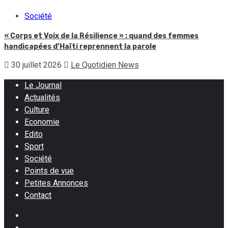
Société
« Corps et Voix de la Résilience » : quand des femmes
handicapées d’Haïti reprennent la parole
30 juillet 2026
Le Quotidien News
Le Journal
Actualités
Culture
Economie
Edito
Sport
Société
Points de vue
Petites Annonces
Contact
Facebook
Instagram