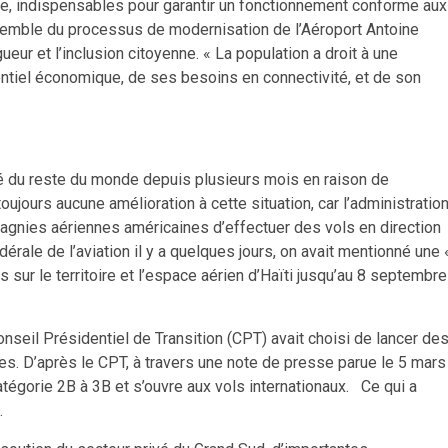
uane, indispensables pour garantir un fonctionnement conforme aux
ensemble du processus de modernisation de l’Aéroport Antoine
eur et l’inclusion citoyenne. « La population a droit à une
entiel économique, de ses besoins en connectivité, et de son
olé du reste du monde depuis plusieurs mois en raison de
a toujours aucune amélioration à cette situation, car l’administratio
mpagnies aériennes américaines d’effectuer des vols en direction
dérale de l’aviation il y a quelques jours, on avait mentionné une 
s sur le territoire et l’espace aérien d’Haïti jusqu’au 8 septembre
nseil Présidentiel de Transition (CPT) avait choisi de lancer de
es. D’après le CPT, à travers une note de presse parue le 5 mars
égorie 2B à 3B et s’ouvre aux vols internationaux. Ce qui a
.