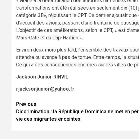
« Grâce à la détermination des autorités haïtiennes et au
transformations ont été réalisées en seulement dix (10) j
catégorie 3B», réjouissait le CPT. Ce dernier ajoutait q
d’accueil des avions, passant d’une trentaine de passage
L’objectif de ces améliorations, selon le CPT, « est d’am
Maïs-Gâté et du Cap-Haïtien ».
Environ deux mois plus tard, l’ensemble des travaux pour
attendre ou avance à pas de tortue. Entre-temps, la situa
Ce qui a des conséquences énormes sur les villes de pr
Jackson Junior RINVIL
rjacksonjunior@yahoo.fr
Continue
Previous
Discrimination : la République Dominicaine met en péri
Reading
vie des migrantes enceintes