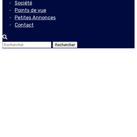
Société
Points de vue
Petites Annonces
Contact
Rechercher :
Société
Un hommage à
l’engagement : Taïwan
distingue l’ambassadeur
Roudy Staley Penn
26 avril 2025
Le Quotidien News