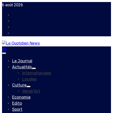
Skip
6 août 2026
to
Facebook
content
Instagram
Twitter
Youtube
Primary
Menu
Le Journal
Actualités
Internationales
Locales
Culture
Vendr’Art
Economie
Edito
Sport