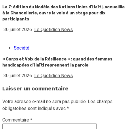
La 7ᵉ édition du Modèle des Nations Unies d’Haïti, accueillie
à la Chancellerie, ouvre la voie à un stage pour dix
participants
30 juillet 2026
Le Quotidien News
Société
« Corps et Voix de la Résilience » : quand des femmes
handicapées d’Haïti reprennent la parole
30 juillet 2026
Le Quotidien News
Laisser un commentaire
Votre adresse e-mail ne sera pas publiée.
Les champs
obligatoires sont indiqués avec
*
Commentaire
*