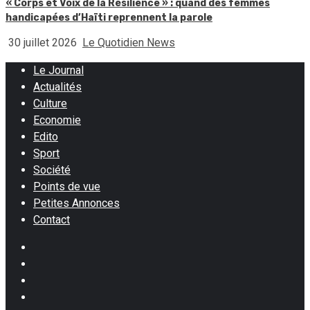
« Corps et Voix de la Résilience » : quand des femmes
handicapées d’Haïti reprennent la parole
30 juillet 2026
Le Quotidien News
Le Journal
Actualités
Culture
Economie
Edito
Sport
Société
Points de vue
Petites Annonces
Contact
Facebook
Instagram
Twitter
Youtube