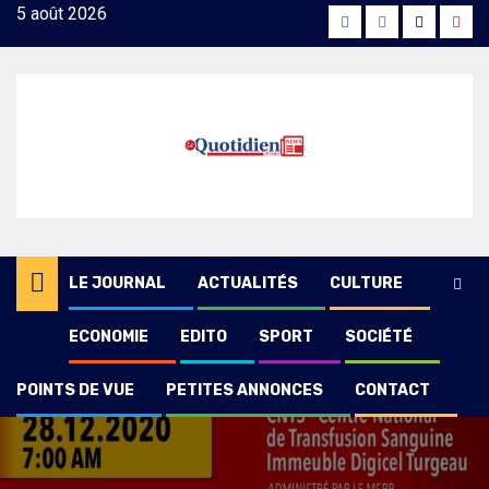
Skip
5 août 2026
Facebook
Instagram
Twitter
Yout
to
content
LE JOURNAL
ACTUALITÉS
CULTURE
ECONOMIE
EDITO
SPORT
SOCIÉTÉ
POINTS DE VUE
PETITES ANNONCES
CONTACT