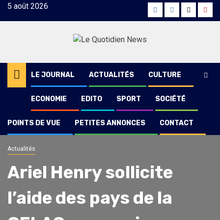
Skip
5 août 2026
Facebook
Instagram
Twitter
Yout
to
content
LE JOURNAL
ACTUALITÉS
CULTURE
ECONOMIE
EDITO
SPORT
SOCIÉTÉ
POINTS DE VUE
PETITES ANNONCES
CONTACT
Actualités
Ariel Henry sollicite
l’aide des pays de la