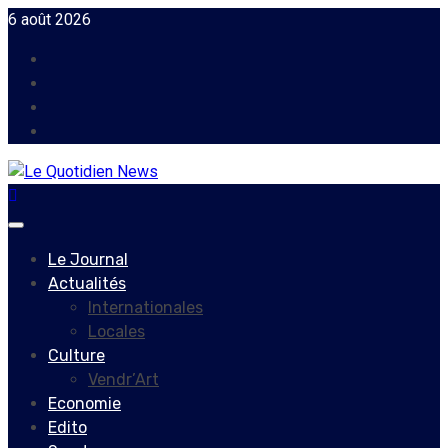
Skip
6 août 2026
to
Facebook
content
Instagram
Twitter
Youtube
Primary
Menu
Le Journal
Actualités
Internationales
Locales
Culture
Vendr’Art
Economie
Edito