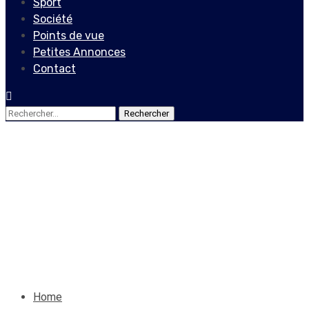
Sport
Société
Points de vue
Petites Annonces
Contact
Rechercher :
Non classé
Avis de perte de plaque
BB-07725
29 janvier 2023
Le Quotidien News
Home