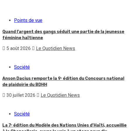
Points de vue
Quand l’argent des gangs séduit une partie de la jeunesse
féminine haïtienne
5 août 2026
Le Quotidien News
Société
Anson Dacius remporte la 9ᵉ édition du Concours national
de plaidoirie du BDHH
30 juillet 2026
Le Quotidien News
Société
La 7ᵉ édition du Modèle des Nations Unies d’Haïti, accueillie