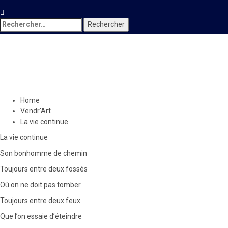
Rechercher :
Vendr'Art
La vie continue
3 février 2023
Le Quotidien News
Home
Vendr'Art
La vie continue
La vie continue
Son bonhomme de chemin
Toujours entre deux fossés
Où on ne doit pas tomber
Toujours entre deux feux
Que l’on essaie d’éteindre