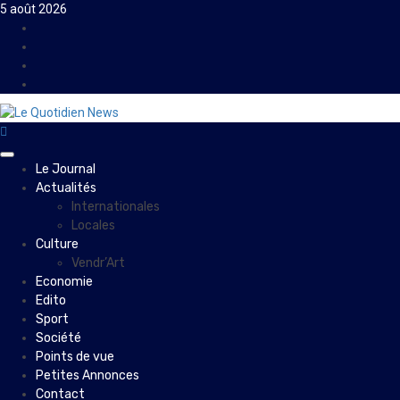
Skip
5 août 2026
to
Facebook
content
Instagram
Twitter
Youtube
Primary
Le Journal
Menu
Actualités
Internationales
Locales
Culture
Vendr’Art
Economie
Edito
Sport
Société
Points de vue
Petites Annonces
Contact