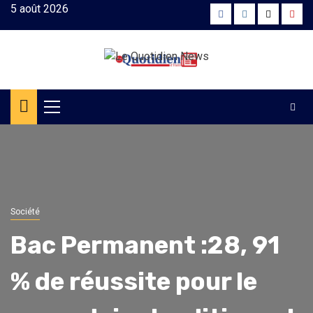
Skip
5 août 2026
Facebook
Instagram
Twitter
Yout
to
content
Primary
Menu
Société
Bac Permanent :28, 91
% de réussite pour le