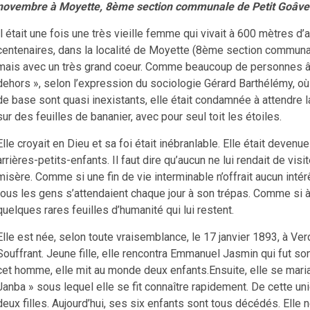
novembre à Moyette, 8ème section communale de Petit Goâve
Il était une fois une très vieille femme qui vivait à 600 mètres d’
centenaires, dans la localité de Moyette (8ème section communa
mais avec un très grand coeur. Comme beaucoup de personnes âgé
dehors », selon l’expression du sociologie Gérard Barthélémy, où 
de base sont quasi inexistants, elle était condamnée à attendre la
sur des feuilles de bananier, avec pour seul toit les étoiles.
Elle croyait en Dieu et sa foi était inébranlable. Elle était deven
arrières-petits-enfants. Il faut dire qu’aucun ne lui rendait de vis
misère. Comme si une fin de vie interminable n’offrait aucun intér
tous les gens s’attendaient chaque jour à son trépas. Comme si à
quelques rares feuilles d’humanité qui lui restent.
Elle est née, selon toute vraisemblance, le 17 janvier 1893, à Ver
Souffrant. Jeune fille, elle rencontra Emmanuel Jasmin qui fut s
cet homme, elle mit au monde deux enfants.Ensuite, elle se mar
Janba » sous lequel elle se fit connaître rapidement. De cette un
deux filles. Aujourd’hui, ses six enfants sont tous décédés. Elle ne 