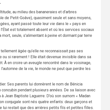
.
altitude, au milieu des bananeraies et d’arbres
le de Petit-Goâve), quasiment seule et sans moyens,
es, ayant passé toute leur vie dans le « pays en
l’État est totalement absent et où les services sociaux
 mort, seule, s’alimentant à peine et dormant par terre
ue tellement âgée qu’elle ne reconnaissait pas ses
ite ou si rarement ! Elle était devenue invisible dans sa
êt. À en croire un aveugle rencontré dans le voisinage,
 l’automne de la vie, le monde ne peut que perdre les
dier. Ses parents lui donnèrent le nom de Bénicia
on concubin pendant plusieurs années. De sa liaison avec
ia à Jean Baptiste Laguerre. D’où son surnom « Madan
ion conjugale sont nés quatre enfants: deux garçons et
lui restait que des arrières petits fils et petites filles.