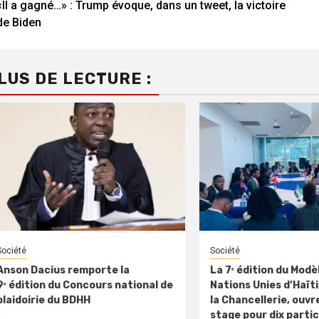
«Il a gagné…» : Trump évoque, dans un tweet, la victoire
Reading
de Biden
LUS DE LECTURE :
Société
Société
Anson Dacius remporte la
La 7ᵉ édition du Modè
9ᵉ édition du Concours national de
Nations Unies d’Haïti,
plaidoirie du BDHH
la Chancellerie, ouvre
stage pour dix parti