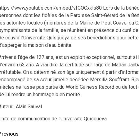
https://www.youtube.com/embed/vfGOCxkls80 Lors de la bénédict
personnes dont les fidèles de la Paroisse Saint-Gérard de la 8èm
les autorités locales (membres de la Mairie de Petit Goave, du C
sympathisants de la famille, se réunirent en présence du curé d
de couvrir l’Université Quisqueya de ses bénédictions pour cette
d’asperger la maison d’eau bénite.
Arriver à l’âge de 127 ans, est un exploit exceptionnel, surtout si
d’environ 63 ans. A vrai dire, la certitude sur l’âge de Madan Ja
irréfutable. On a déterminé son âge uniquement à partir d’informa
endommagé de sa sœur jumelle décédée Mersilia Souffrant. Bien q
siècles ne fasse pas partie du World Guiness Record ou de tout a
de lui rendre un hommage bien mérité.
Auteur : Alain Sauval
Unité de communication de l’Université Quisqueya
Continue
Previous