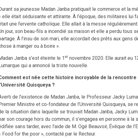
Durant sa jeunesse Madan Janba pratiquait le commerce et la mé
« elle était séduisante et attirante. À l’époque, des militaires lui 
était une fervente catholique. Elle allait à la messe régulièrement.
Un jour, son beau-fils a incendié sa maison et elle a perdu tous s
partage. À l’insu de son mari, elle accordait des prêts aux gens de
chose à manger ou à boire ».
er
Madan Janba s’est éteinte le 1
novembre 2020. Elle aurait eu 12
Lumarque qui a annoncé la triste nouvelle.
Comment est née cette histoire incroyable de la rencontre e
l’Université Quisqueya ?
Averti de l’existence de Madan Janba, le Professeur Jacky Lum
Premier Ministre et co-fondateur de l’Université Quisqueya, se r
de la situation dans laquelle se trouvait Madan Janba, Jacky Lu
par son courage hors du commun, il s’engagea en personne à la s
édifiée sans tarder, avec l’aide de M. Ogé Beauvoir, Évêque de l’E
« Food for the poor », contacté par le Recteur.