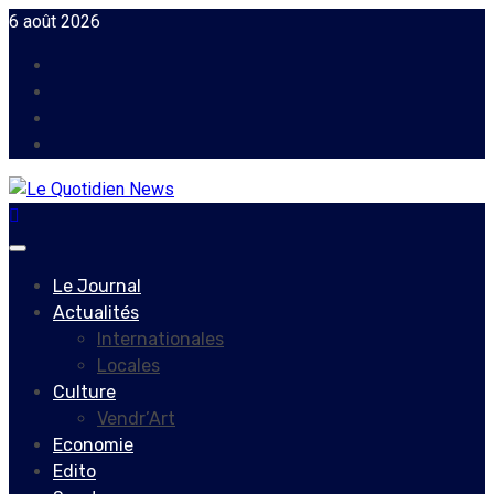
Skip
6 août 2026
to
Facebook
content
Instagram
Twitter
Youtube
Primary
Menu
Le Journal
Actualités
Internationales
Locales
Culture
Vendr’Art
Economie
Edito