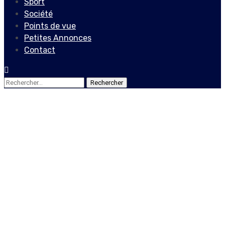
Sport
Société
Points de vue
Petites Annonces
Contact
Rechercher :
Sport
Brandy CINEAS, une étoile
cachée du football sous les
nuages
5 août 2020
Le Quotidien News