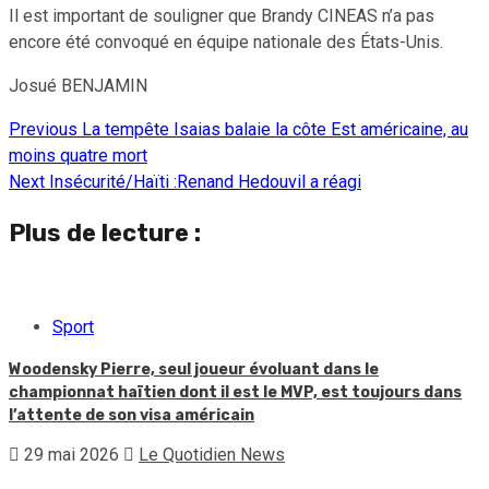
Il est important de souligner que Brandy CINEAS n’a pas
encore été convoqué en équipe nationale des États-Unis.
Josué BENJAMIN
Previous
La tempête Isaias balaie la côte Est américaine, au
Continue
moins quatre mort
Reading
Next
Insécurité/Haïti :Renand Hedouvil a réagi
Plus de lecture :
Sport
Woodensky Pierre, seul joueur évoluant dans le
championnat haïtien dont il est le MVP, est toujours dans
l’attente de son visa américain
29 mai 2026
Le Quotidien News