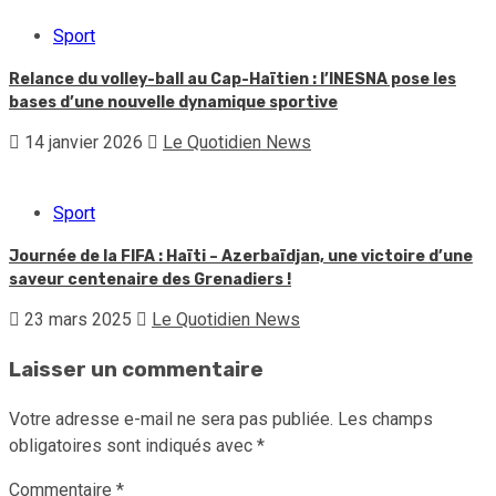
Sport
Relance du volley-ball au Cap-Haïtien : l’INESNA pose les
bases d’une nouvelle dynamique sportive
14 janvier 2026
Le Quotidien News
Sport
Journée de la FIFA : Haïti – Azerbaïdjan, une victoire d’une
saveur centenaire des Grenadiers !
23 mars 2025
Le Quotidien News
Laisser un commentaire
Votre adresse e-mail ne sera pas publiée.
Les champs
obligatoires sont indiqués avec
*
Commentaire
*