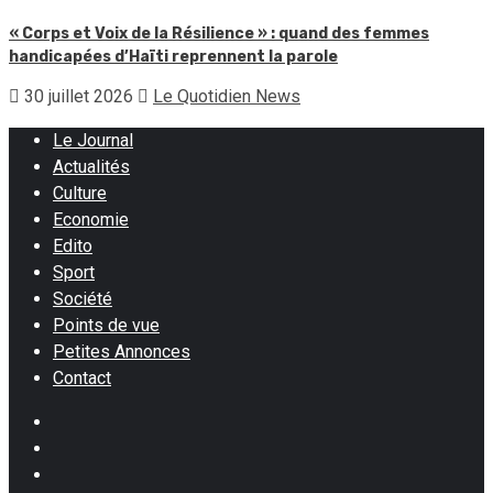
« Corps et Voix de la Résilience » : quand des femmes
handicapées d’Haïti reprennent la parole
30 juillet 2026
Le Quotidien News
Le Journal
Actualités
Culture
Economie
Edito
Sport
Société
Points de vue
Petites Annonces
Contact
Facebook
Instagram
Twitter