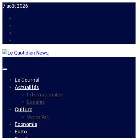
Skip
7 août 2026
to
Facebook
content
Instagram
Twitter
Youtube
Primary
Menu
Le Journal
Actualités
Internationales
Locales
Culture
Vendr’Art
Economie
Edito