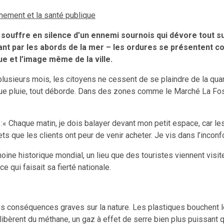
nement et la santé publique
ti, souffre en silence d’un ennemi sournois qui dévore tout 
ant par les abords de la mer – les ordures se présentent co
ue et l’image même de la ville.
is plusieurs mois, les citoyens ne cessent de se plaindre de la 
aque pluie, tout déborde. Dans des zones comme le Marché La Foss
« Chaque matin, je dois balayer devant mon petit espace, car les
ts que les clients ont peur de venir acheter. Je vis dans l’inconf
oine historique mondial, un lieu que des touristes viennent visiter
e qui faisait sa fierté nationale.
s conséquences graves sur la nature. Les plastiques bouchent les
bèrent du méthane, un gaz à effet de serre bien plus puissant q