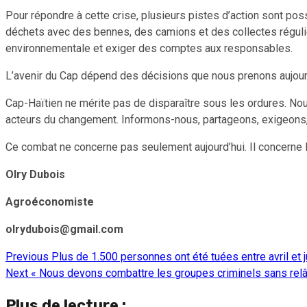
Pour répondre à cette crise, plusieurs pistes d’action sont pos
déchets avec des bennes, des camions et des collectes régulière
environnementale et exiger des comptes aux responsables.
L’avenir du Cap dépend des décisions que nous prenons aujour
Cap-Haïtien ne mérite pas de disparaître sous les ordures. Nou
acteurs du changement. Informons-nous, partageons, exigeons, e
Ce combat ne concerne pas seulement aujourd’hui. Il concerne l’a
Olry Dubois
Agroéconomiste
olrydubois@gmail.com
Previous
Plus de 1.500 personnes ont été tuées entre avril et j
Continue
Next
« Nous devons combattre les groupes criminels sans relâc
Reading
Plus de lecture :