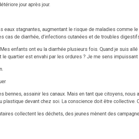
détériore jour après jour.
es eaux stagnantes, augmentant le risque de maladies comme le 
cas de diarrhée, d’infections cutanées et de troubles digestif
Mes enfants ont eu la diarrhée plusieurs fois. Quand je suis allé à 
t le quartier est envahi par les ordures ? Je me sens impuissant 
n.
uer
er des bennes, assainir les canaux. Mais en tant que citoyens, nous
r du plastique devant chez soi. La conscience doit être collective
taires collectent les déchets, des jeunes mènent des campagnes 