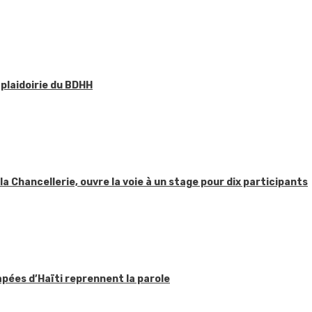
 plaidoirie du BDHH
 la Chancellerie, ouvre la voie à un stage pour dix participants
apées d’Haïti reprennent la parole