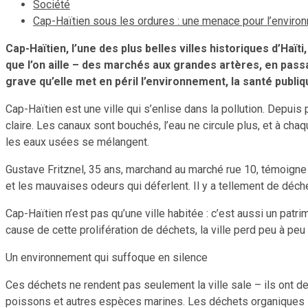
Société
Cap-Haïtien sous les ordures : une menace pour l’environ
Cap-Haïtien, l’une des plus belles villes historiques d’Haï
que l’on aille – des marchés aux grandes artères, en pass
grave qu’elle met en péril l’environnement, la santé publiq
Cap-Haïtien est une ville qui s’enlise dans la pollution. Depu
claire. Les canaux sont bouchés, l’eau ne circule plus, et à ch
les eaux usées se mélangent.
Gustave Fritznel, 35 ans, marchand au marché rue 10, témoigne :
et les mauvaises odeurs qui déferlent. Il y a tellement de déche
Cap-Haïtien n’est pas qu’une ville habitée : c’est aussi un patrim
cause de cette prolifération de déchets, la ville perd peu à peu c
Un environnement qui suffoque en silence
Ces déchets ne rendent pas seulement la ville sale – ils ont de
poissons et autres espèces marines. Les déchets organiques li