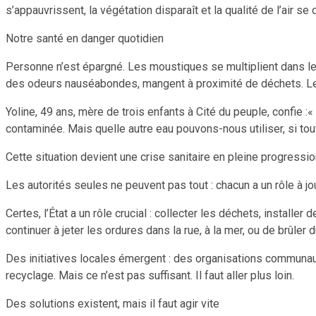
s’appauvrissent, la végétation disparaît et la qualité de l’air se 
Notre santé en danger quotidien
Personne n’est épargné. Les moustiques se multiplient dans l
des odeurs nauséabondes, mangent à proximité de déchets. Les 
Yoline, 49 ans, mère de trois enfants à Cité du peuple, confie :« 
contaminée. Mais quelle autre eau pouvons-nous utiliser, si tou
Cette situation devient une crise sanitaire en pleine progressio
Les autorités seules ne peuvent pas tout : chacun a un rôle à jo
Certes, l’État a un rôle crucial : collecter les déchets, install
continuer à jeter les ordures dans la rue, à la mer, ou de brûle
Des initiatives locales émergent : des organisations communau
recyclage. Mais ce n’est pas suffisant. Il faut aller plus loin.
Des solutions existent, mais il faut agir vite