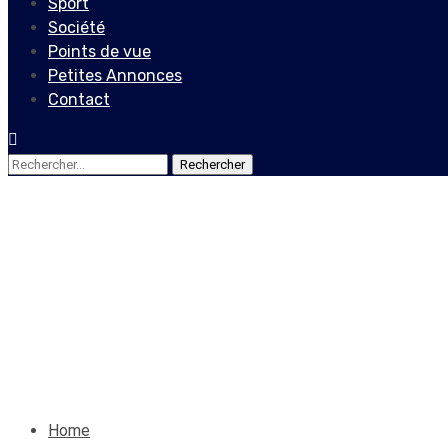
Sport
Société
Points de vue
Petites Annonces
Contact
Rechercher :
Société
Cap-Haïtien sous les ordure
publique
8 août 2025
Le Quotidien News
Home