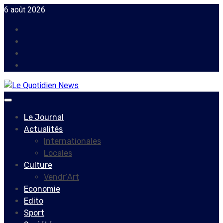
Skip
6 août 2026
to
Facebook
content
Instagram
Twitter
Youtube
Primary
Menu
Le Journal
Actualités
Internationales
Locales
Culture
Vendr’Art
Economie
Edito
Sport