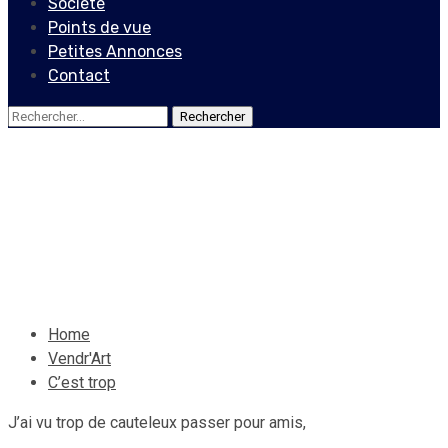
Société
Points de vue
Petites Annonces
Contact
Rechercher :
Vendr'Art
C’est trop
25 septembre 2020
Le Quotidien News
Home
Vendr'Art
C’est trop
J’ai vu trop de cauteleux passer pour amis,