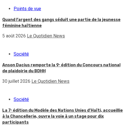
Points de vue
Quand l’argent des gangs séduit une partie de la jeunesse
féminine haïtienne
5 août 2026
Le Quotidien News
Société
Anson Dacius remporte la 9ᵉ édition du Concours national
de plaidoirie du BDHH
30 juillet 2026
Le Quotidien News
Société
La 7ᵉ édition du Modèle des Nations Unies d’Haïti, accueillie
à la Chancellerie, ouvre la voie à un stage pour dix
participants