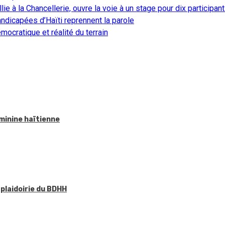
ie à la Chancellerie, ouvre la voie à un stage pour dix participan
ndicapées d’Haïti reprennent la parole
ocratique et réalité du terrain
éminine haïtienne
 plaidoirie du BDHH