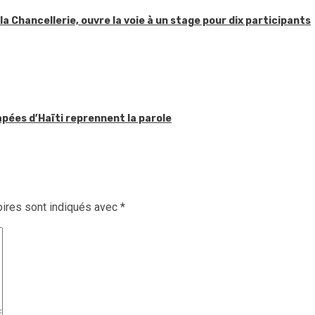
 la Chancellerie, ouvre la voie à un stage pour dix participants
apées d’Haïti reprennent la parole
ires sont indiqués avec
*