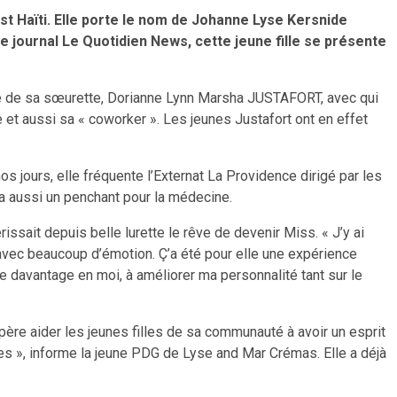
st Haïti. Elle porte le nom de Johanne Lyse Kersnide
e journal Le Quotidien News, cette jeune fille se présente
vie de sa sœurette, Dorianne Lynn Marsha JUSTAFORT, avec qui
ce et aussi sa « coworker ». Les jeunes Justafort ont en effet
s jours, elle fréquente l’Externat La Providence dirigé par les
a aussi un penchant pour la médecine.
rissait depuis belle lurette le rêve de devenir Miss. « J’y ai
 avec beaucoup d’émotion. Ç’a été pour elle une expérience
re davantage en moi, à améliorer ma personnalité tant sur le
père aider les jeunes filles de sa communauté à avoir un esprit
utres », informe la jeune PDG de Lyse and Mar Crémas. Elle a déjà