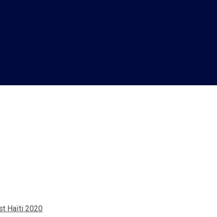
Lyse JUSTAFORT, la Miss Oue
t Haïti 2020