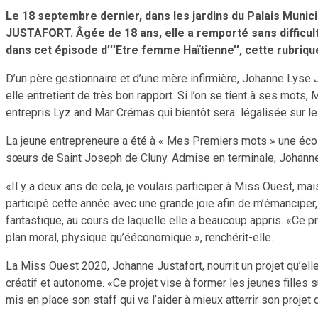
Le 18 septembre dernier, dans les jardins du Palais Munic
JUSTAFORT. Âgée
de 18 ans, elle a remporté sans difficul
dans cet épisode
d’’’Etre femme Haïtienne’’, cette rubri
D’un père gestionnaire et d’une mère infirmière, Johanne Lyse
elle entretient de très bon rapport. Si l’on se tient à ses mots
entrepris Lyz and Mar Crémas qui bientôt sera légalisée sur le
La jeune entrepreneure a été à « Mes Premiers mots » une école 
sœurs de Saint Joseph de Cluny. Admise en terminale, Johanne 
«Il y a deux ans de cela, je voulais participer à Miss Ouest, mais
participé cette année avec une grande joie afin de m’émanciper
fantastique, au cours de laquelle elle a beaucoup appris. «Ce pr
plan moral, physique qu’ééconomique », renchérit-elle.
La Miss Ouest 2020, Johanne Justafort, nourrit un projet qu’ell
créatif et autonome. «Ce projet vise à former les jeunes filles 
mis en place son staff qui va l’aider à mieux atterrir son projet 