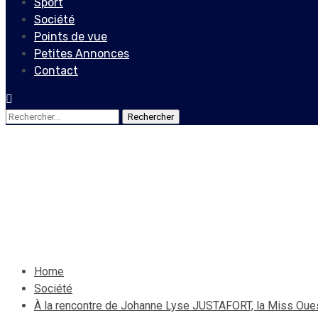
Sport
Société
Points de vue
Petites Annonces
Contact
Rechercher :
Société
À la rencontre de Johanne 
25 septembre 2020
Le Quotidien News
Home
Société
À la rencontre de Johanne Lyse JUSTAFORT, la Miss Oues