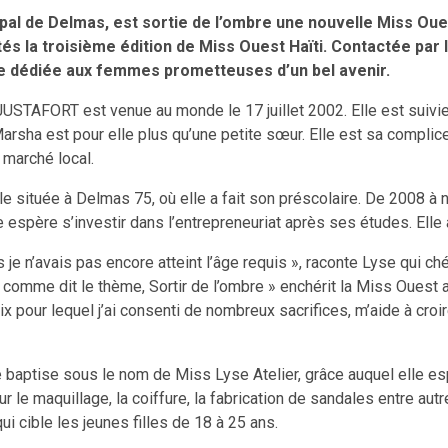
ipal de Delmas, est sortie de l’ombre une nouvelle Miss Oue
tés la troisième édition
de Miss Ouest Haïti. Contactée par l
que dédiée aux femmes prometteuses d’un bel avenir.
 JUSTAFORT est venue au monde le 17 juillet 2002. Elle est sui
, Marsha est pour elle plus qu’une petite sœur. Elle est sa compli
 marché local.
située à Delmas 75, où elle a fait son préscolaire. De 2008 à no
espère s’investir dans l’entrepreneuriat après ses études. Elle 
 je n’avais pas encore atteint l’âge requis », raconte Lyse qui ché
, comme dit le thème, Sortir de l’ombre » enchérit la Miss Ouest
ix pour lequel j’ai consenti de nombreux sacrifices, m’aide à croi
e baptise sous le nom de Miss Lyse Atelier, grâce auquel elle es
sur le maquillage, la coiffure, la fabrication de sandales entre a
qui cible les jeunes filles de 18 à 25 ans.