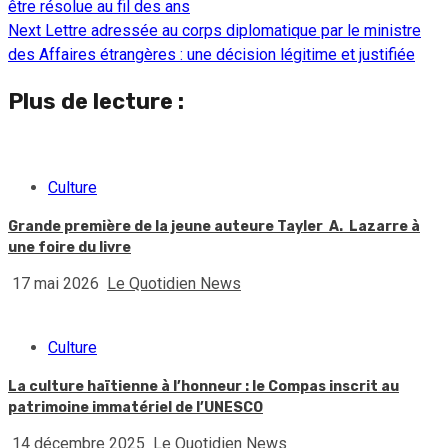
être résolue au fil des ans
Reading
Next
Lettre adressée au corps diplomatique par le ministre
des Affaires étrangères : une décision légitime et justifiée
Plus de lecture :
Culture
Grande première de la jeune auteure Tayler A. Lazarre à
une foire du livre
17 mai 2026
Le Quotidien News
Culture
La culture haïtienne à l’honneur : le Compas inscrit au
patrimoine immatériel de l’UNESCO
14 décembre 2025
Le Quotidien News