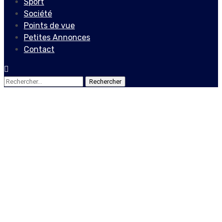
Sport
Société
Points de vue
Petites Annonces
Contact
Rechercher :
Culture
Clôture du concours
littéraire « Petit-Goâve et
ses patrimoines »
14 septembre 2020
Le Quotidien News