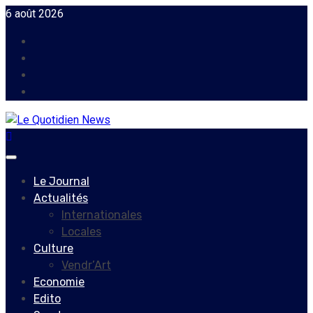
Skip
6 août 2026
to
Facebook
content
Instagram
Twitter
Youtube
Primary
Menu
Le Journal
Actualités
Internationales
Locales
Culture
Vendr’Art
Economie
Edito