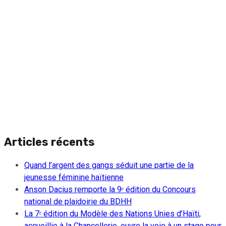
Articles récents
Quand l’argent des gangs séduit une partie de la
jeunesse féminine haïtienne
Anson Dacius remporte la 9ᵉ édition du Concours
national de plaidoirie du BDHH
La 7ᵉ édition du Modèle des Nations Unies d’Haïti,
accueillie à la Chancellerie, ouvre la voie à un stage pour