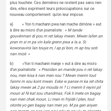
plus touchée. Ces dernières ne restent pas sans rien
dire, elles expriment leurs préoccupations sur ce
nouveau comportement qu’on leur impose.
a) « Yon ti machann pwa nan mache dimòne » eut
à dire au micro d’un journaliste :
« M tande
gouvènman di pou m ret lakay mwen. Mwen lafen an
pran m si m pa vin kale grenn pwa a la a. Si
kowonaviris lan touye m, l ap pi bon, m ap tou soti
nan mizè »
b) «Yon ti machann manje » eut à dire au micro
d’un journaliste :
« Prezidan an mande pou n ret lakay
nou, men kisa k nan men nou ? Mwen menm tout
fanmi m sou kont mwen. Eske w panse m ka ret chita
lakay mwen ak 2 po mouda m ?
Li menm li reyini pil
moun al fè kat sou chandmas. Fok li mete on bagay
nan men chak moun. Li men m frijidè l plen, tout
otorite yo gen bagay nan men yo. M pa gen anyen