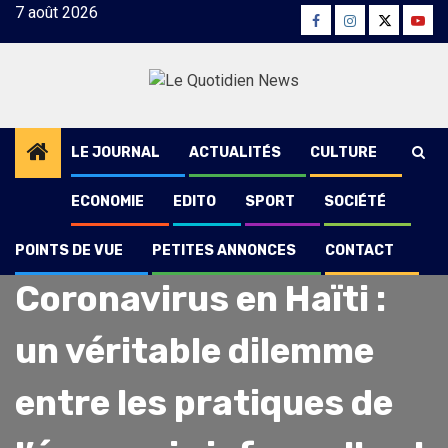
Skip
7 août 2026
Facebook
Instagram
Twitter
Yout
to
content
LE JOURNAL
ACTUALITÉS
CULTURE
ECONOMIE
EDITO
SPORT
SOCIÉTÉ
POINTS DE VUE
PETITES ANNONCES
CONTACT
Points de vue
Coronavirus en Haïti :
un véritable dilemme
entre les pratiques de