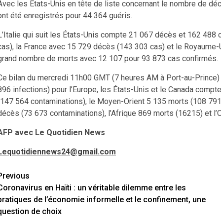
Avec les États-Unis en tête de liste concernant le nombre de dé
ont été enregistrés pour 44 364 guéris.
L’Italie qui suit les États-Unis compte 21 067 décès et 162 488
cas), la France avec 15 729 décès (143 303 cas) et le Royaume-U
grand nombre de morts avec 12 107 pour 93 873 cas confirmés.
Ce bilan du mercredi 11h00 GMT (7 heures AM à Port-au-Prince) 
896 infections) pour l’Europe, les États-Unis et le Canada compt
(147 564 contaminations), le Moyen-Orient 5 135 morts (108 791 
décès (73 673 contaminations), l’Afrique 869 morts (16215) et l’
AFP avec Le Quotidien News
Lequotidiennews24@gmail.com
Continue
Previous
Coronavirus en Haïti : un véritable dilemme entre les
Reading
pratiques de l’économie informelle et le confinement, une
question de choix