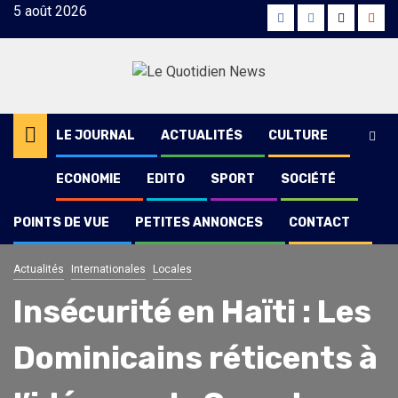
Skip
5 août 2026
Facebook
Instagram
Twitter
Yout
to
content
LE JOURNAL
ACTUALITÉS
CULTURE
ECONOMIE
EDITO
SPORT
SOCIÉTÉ
POINTS DE VUE
PETITES ANNONCES
CONTACT
Actualités
Internationales
Locales
Insécurité en Haïti : Les
Dominicains réticents à