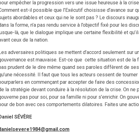
pour empêcher la progression vers une issue heureuse à la crise. 
Comment est-il possible que l’Exécutif choisisse d’avance sur q
sujets abordables et ceux qui ne le sont pas ? Le discours inaugu
dans la forme, n’a pas rendu service à l’objectif fixé pour les di
jusque-là, que le dialogue implique une certaine flexibilité et qu’
avant ceux de la nation.
Les adversaires politiques se mettent d’accord seulement sur une 
gouvernance est mauvaise. Est-ce que cette situation est de la 
pas prudent de le dire même quand ses paroles diffèrent de ses 
qu’une nécessité. Il faut que tous les acteurs cessent de tourner e
pourparlers en commençant par accepter de faire des concession
de la stratégie devant conduire à la résolution de la crise. On ne 
gouverne pas pour soi, pour sa famille ni pour s’enrichir. On gouv
pour de bon avec ces comportements dilatoires. Faites une action 
Daniel SÉVÈRE
danielsevere1984@gmail.com