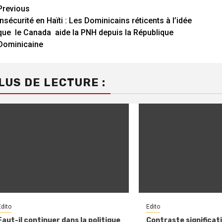
Previous
Continue
Insécurité en Haïti : Les Dominicains réticents à l’idée
Reading
que le Canada aide la PNH depuis la République
Dominicaine
LUS DE LECTURE :
Edito
Edito
Faut-il continuer dans la politique
Contraste significati