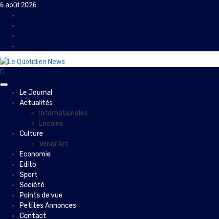
Skip
6 août 2026
to
Facebook
content
Instagram
Twitter
Youtube
Primary
Le Journal
Menu
Actualités
Internationales
Locales
Culture
Vendr’Art
Economie
Edito
Sport
Société
Points de vue
Petites Annonces
Contact