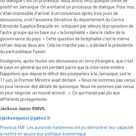
Un dialogue c’est un processus. Nous avons vécu quelque chose de
positif en Jamaïque. On a entamé un processus de dialogue. Pour moi,
c’était impossible d’arriver à un consensus après trois jours de
discussions, croit l’ancienne Sénatrice du département du Centre
Edmonde Supplice Beauzile en critiquant par ailleurs la proposition de
l’autre groupe qui se base sur « la bicephalité » dans le cadre de la
gouvernance du pays. « Cette question de bicephalité c’est le même
refrain depuis deux ans. Cela ne marche pas », a déclaré la présidente
du parti politique Fusion.
Soulignons, après toutes ces discussions en terre étrangère, que c’est
le pays en général qui est perdant parce que la crise reste entière.
Rappelons que depuis le début des pourparlers à la Jamaïque, soit le
11 juin, le Premier Ministre avait déclaré : « Nous ne sommes pas venus
ici pour recevoir des diktats de quiconque. Nous ne sommes pas venus
ici pour négocier un nouvel accord… ». Ce qui n’avait pas plu aux
différents protagonistes.
Jackson Junior RINVIL
rjacksonjunior@yahoo.fr
Continue
Previous
FMI : Les autorités haïtiennes ont pu démontrer leur capacité
à mettre en œuvre leur politique économique