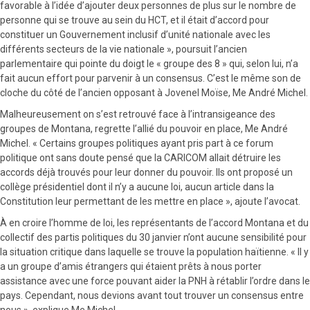
favorable à l’idée d’ajouter deux personnes de plus sur le nombre de
personne qui se trouve au sein du HCT, et il était d’accord pour
constituer un Gouvernement inclusif d’unité nationale avec les
différents secteurs de la vie nationale », poursuit l’ancien
parlementaire qui pointe du doigt le « groupe des 8 » qui, selon lui, n’a
fait aucun effort pour parvenir à un consensus. C’est le même son de
cloche du côté de l’ancien opposant à Jovenel Moïse, Me André Michel.
Malheureusement on s’est retrouvé face à l’intransigeance des
groupes de Montana, regrette l’allié du pouvoir en place, Me André
Michel. « Certains groupes politiques ayant pris part à ce forum
politique ont sans doute pensé que la CARICOM allait détruire les
accords déjà trouvés pour leur donner du pouvoir. Ils ont proposé un
collège présidentiel dont il n’y a aucune loi, aucun article dans la
Constitution leur permettant de les mettre en place », ajoute l’avocat.
À en croire l’homme de loi, les représentants de l’accord Montana et du
collectif des partis politiques du 30 janvier n’ont aucune sensibilité pour
la situation critique dans laquelle se trouve la population haïtienne. « Il y
a un groupe d’amis étrangers qui étaient prêts à nous porter
assistance avec une force pouvant aider la PNH à rétablir l’ordre dans le
pays. Cependant, nous devions avant tout trouver un consensus entre
nous », explique Me Michel.