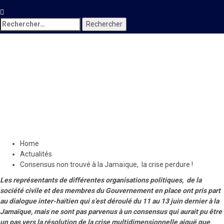
Rechercher :
Actualités
Locales
Consensus non trouvé à la
Jamaïque, la crise perdure !
17 juin 2023
Le Quotidien News
Home
Actualités
Consensus non trouvé à la Jamaïque, la crise perdure !
Les représentants de différentes organisations politiques, de la
société civile et des membres du Gouvernement en place ont pris part
au dialogue inter-haïtien qui s’est déroulé du 11 au 13 juin dernier à la
Jamaïque, mais ne sont pas parvenus à un consensus qui aurait pu être
un pas vers la résolution de la crise multidimensionnelle aiguë que