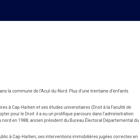
au-delà
dans la commune de l’Acul-du-Nord. Plus d’une trentaine d’enfants
es à Cap-Haïtien et ses études universitaires (Droit à la Faculté de
ter pour le Droit. il a eu un prolifique parcours dans l’administration
du nord en 1988; ancien président du Bureau Électoral Départemental du
public à Cap-Haïtien, ses interventions immobilières jugées correctes en