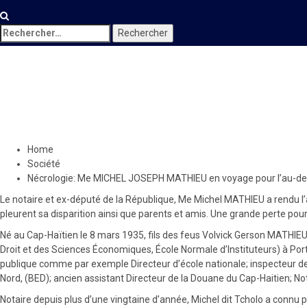
Rechercher :
Société
Nécrologie: Me MICHEL JOSEP
15 avril 2020
Le Quotidien News
Home
Société
Nécrologie: Me MICHEL JOSEPH MATHIEU en voyage pour l’au-de
Le notaire et ex-député de la République, Me Michel MATHIEU a rendu l’
pleurent sa disparition ainsi que parents et amis. Une grande perte pour
Né au Cap-Haïtien le 8 mars 1935, fils des feus Volvick Gerson MATHIEU 
Droit et des Sciences Économiques, École Normale d’Instituteurs) à Port-a
publique comme par exemple Directeur d’école nationale; inspecteur de
Nord, (BED); ancien assistant Directeur de la Douane du Cap-Haitien; Not
Notaire depuis plus d’une vingtaine d’année, Michel dit Tcholo a connu p