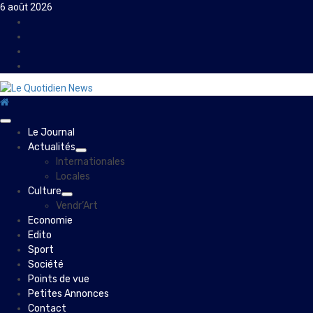
Skip
6 août 2026
to
Facebook
content
Instagram
Twitter
Youtube
Primary
Le Journal
Menu
Actualités
Internationales
Locales
Culture
Vendr’Art
Economie
Edito
Sport
Société
Points de vue
Petites Annonces
Contact