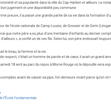
otoriété et sa popularité dans la ville du Cap-Haïtien et ailleurs. Le not
n bon jugement et une disponibilité peu commune.
me preuve, il a passé une grande partie de sa vie dans la formation 
ecteur de l’école nationale de Camp-Louise, de Gressier et de Gerin (Léoga
vrai que notre père a eu plus d’une trentaine d’enfants au dernier compta
ailleurs », a confié un de ces fils. Selon lui, son père endossait toujou
it le beau, la femme et la vie.
 de respect, c’était un homme de parole et de cœur, il avait un grand am
samedi 18 avril au parc du repos à Morne Rouge où la dépouille sera ex
 accomplies avant de casser sa pipe, l’on demeure vivant parce qu’on vit
e
de l’École fondamentale