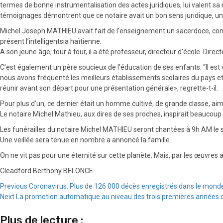
termes de bonne instrumentalisation des actes juridiques, lui valent sa n
témoignages démontrent que ce notaire avait un bon sens juridique, u
Michel Joseph MATHIEU avait fait de l’enseignement un sacerdoce, com
présent l’intelligentsia haïtienne.
A son jeune âge, tour à tour, il a été professeur, directeur d’école. Dir
C’est également un père soucieux de l’éducation de ses enfants. “Il est 
nous avons fréquenté les meilleurs établissements scolaires du pays et d’
réunir avant son départ pour une présentation générale», regrette-t-il.
Pour plus d’un, ce dernier était un homme cultivé, de grande classe, aima
Le notaire Michel Mathieu, aux dires de ses proches, inspirait beaucoup
Les funérailles du notaire Michel MATHIEU seront chantées à 9h AM le 
Une veillée sera tenue en nombre a annoncé la famille.
On ne vit pas pour une éternité sur cette planète. Mais, par les œuvres
Cleadford Berthony BELONCE
Continue
Previous
Coronavirus: Plus de 126 000 décès enregistrés dans le mond
Next
La promotion automatique au niveau des trois premières années 
Reading
Plus de lecture :