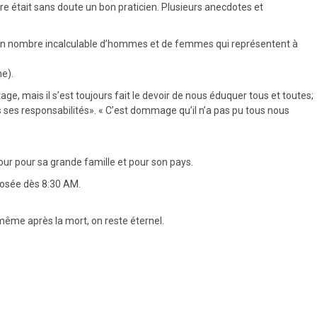
aire était sans doute un bon praticien. Plusieurs anecdotes et
d’un nombre incalculable d’hommes et de femmes qui représentent à
ne).
ge, mais il s’est toujours fait le devoir de nous éduquer tous et toutes;
rs ses responsabilités». « C’est dommage qu’il n’a pas pu tous nous
our pour sa grande famille et pour son pays.
posée dès 8:30 AM.
 même après la mort, on reste éternel.