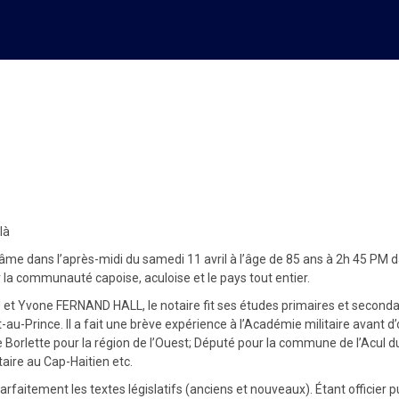
H MATHIEU en voyage pour l’
là
âme dans l’après-midi du samedi 11 avril à l’âge de 85 ans à 2h 45 PM 
 la communauté capoise, aculoise et le pays tout entier.
et Yvone FERNAND HALL, le notaire fit ses études primaires et secondair
u-Prince. Il a fait une brève expérience à l’Académie militaire avant d’op
 Borlette pour la région de l’Ouest; Député pour la commune de l’Acul 
aire au Cap-Haitien etc.
arfaitement les textes législatifs (anciens et nouveaux). Étant officier 