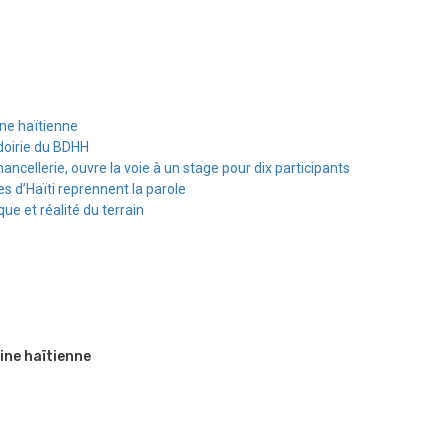
ine haïtienne
doirie du BDHH
hancellerie, ouvre la voie à un stage pour dix participants
s d’Haïti reprennent la parole
e et réalité du terrain
ine haïtienne