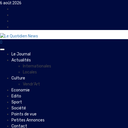
Skip
6 août 2026
to
Facebook
content
Instagram
Twitter
Youtube
Primary
Le Journal
Menu
Actualités
Internationales
Locales
Culture
Vendr’Art
Economie
Edito
Sport
Société
Points de vue
Petites Annonces
Contact