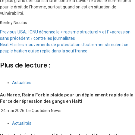
Le plus grand défi dans la lutte contre la Covid-19 c’est le non-respect
pour le droit de l’homme, surtout quand on est en situation de
vulnérabilité.
Kenley Nicolas
Continue
Previous
USA: l’ONU dénonce le « racisme structurel » et l' »agression
sans précédent » contre les journalistes
Reading
Next
Et si les mouvements de protestation d’outre-mer stimulent ce
peuple haïtien qui se replie dans la souffrance
Plus de lecture :
Actualités
Au Maroc, Raina Forbin plaide pour un déploiement rapide de la
Force de répression des gangs en Haïti
24 mai 2026
Le Quotidien News
Actualités