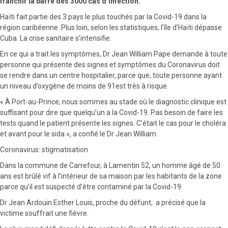
franchir la barre des 3000 cas d’infection.
Haïti fait partie des 3 pays le plus touchés par la Covid-19 dans la
région caribéenne .Plus loin, selon les statistiques, l’île d’Haïti dépasse
Cuba. La crise sanitaire s’intensifie.
En ce qui a trait les symptômes, Dr Jean William Pape demande à toute
personne qui présente des signes et symptômes du Coronavirus doit
se rendre dans un centre hospitalier, parce que, toute personne ayant
un niveau d’oxygène de moins de 91est très à risque.
« À Port-au-Prince, nous sommes au stade où le diagnostic clinique est
suffisant pour dire que quelqu’un a la Covid-19. Pas besoin de faire les
tests quand le patient présente les signes. C’était le cas pour le choléra
et avant pour le sida », a confié le Dr Jean William.
Coronavirus: stigmatisation
Dans la commune de Carrefour, à Lamentin 52, un homme âgé de 50
ans est brûlé vif à l’intérieur de sa maison par les habitants de la zone
parce qu’il est suspecté d’être contaminé par la Covid-19.
Dr Jean Ardouin Esther Louis, proche du défunt, a précisé que la
victime souffrait une fièvre.