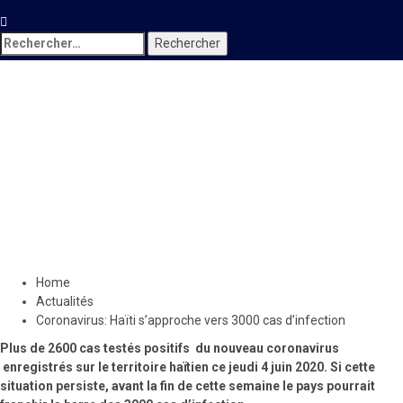
Rechercher :
Actualités
Coronavirus: Haïti
s’approche vers 3000 cas
d’infection
3 juin 2020
Le Quotidien News
Home
Actualités
Coronavirus: Haïti s’approche vers 3000 cas d’infection
Plus de 2600 cas testés positifs du nouveau coronavirus
enregistrés sur le territoire haïtien ce jeudi 4 juin 2020. Si cette
situation persiste, avant la fin de cette semaine le pays pourrait