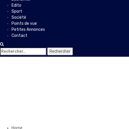
Edito
Sport
Société
Points de vue
Petites Annonces
Contact
Rechercher :
Actualités
Coronavirus: Le Ministère de
l’Intérieur déconseille les
rassemblements
17 mars 2020
Le Quotidien News
Home