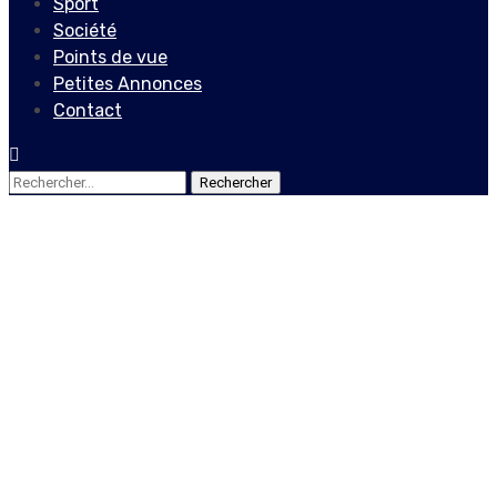
Sport
Société
Points de vue
Petites Annonces
Contact
Rechercher :
Economie
Coronavirus : « On va avoir
des impacts économiques
très lourds », s’inquiète le
gouverneur de la BRH,