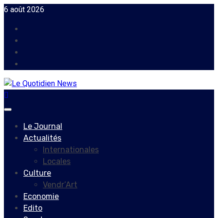
Skip
6 août 2026
to
Facebook
content
Instagram
Twitter
Youtube
Primary
Menu
Le Journal
Actualités
Internationales
Locales
Culture
Vendr’Art
Economie
Edito