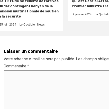
Haïti : l’ONU se félicite de l’arrivée
Qui est Gabriel Attal
du 1er contingent kenyan de la
Premier ministre fra
mission multinationale de soutien
9 janvier 2024
Le Quotid
à la sécurité
25 juin 2024
Le Quotidien News
Laisser un commentaire
Votre adresse e-mail ne sera pas publiée.
Les champs obligat
Commentaire
*