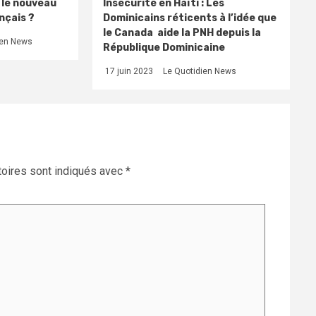
, le nouveau
Insécurité en Haïti : Les
nçais ?
Dominicains réticents à l’idée que
le Canada aide la PNH depuis la
ien News
République Dominicaine
17 juin 2023
Le Quotidien News
oires sont indiqués avec
*