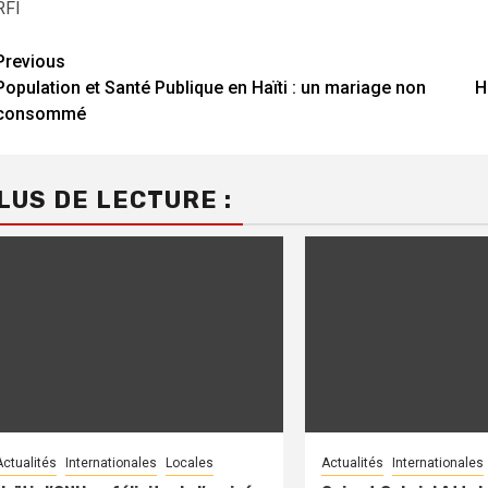
RFI
Continue
Previous
Population et Santé Publique en Haïti : un mariage non
H
Reading
consommé
LUS DE LECTURE :
Actualités
Internationales
Locales
Actualités
Internationales