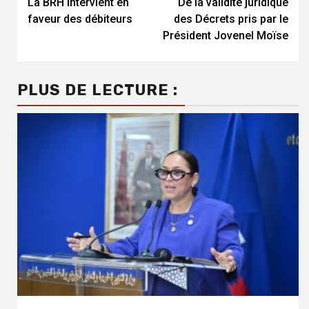
La BRH intervient en
De la validité juridique
Reading
faveur des débiteurs
des Décrets pris par le
Président Jovenel Moïse
PLUS DE LECTURE :