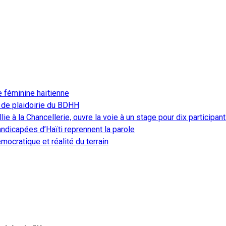
e féminine haïtienne
 de plaidoirie du BDHH
ie à la Chancellerie, ouvre la voie à un stage pour dix participan
ndicapées d’Haïti reprennent la parole
ocratique et réalité du terrain