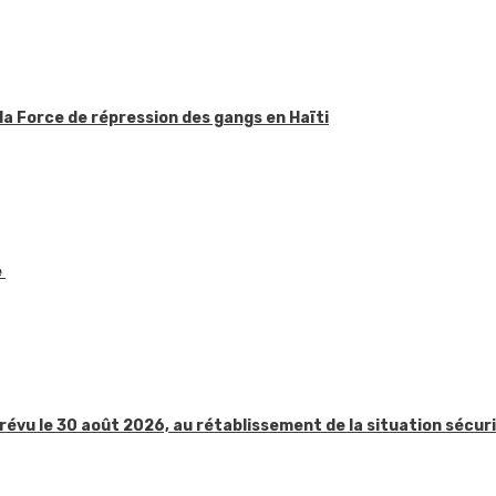
la Force de répression des gangs en Haïti
e
révu le 30 août 2026, au rétablissement de la situation sécur