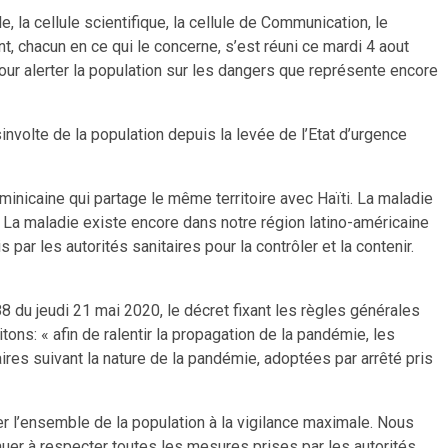
 la cellule scientifique, la cellule de Communication, le
t, chacun en ce qui le concerne, s’est réuni ce mardi 4 aout
 pour alerter la population sur les dangers que représente encore
nvolte de la population depuis la levée de l’Etat d’urgence
inicaine qui partage le même territoire avec Haïti. La maladie
 La maladie existe encore dans notre région latino-américaine
par les autorités sanitaires pour la contrôler et la contenir.
88 du jeudi 21 mai 2020, le décret fixant les règles générales
itons: « afin de ralentir la propagation de la pandémie, les
ires suivant la nature de la pandémie, adoptées par arrêté pris
r l’ensemble de la population à la vigilance maximale. Nous
uer à respecter toutes les mesures prises par les autorités