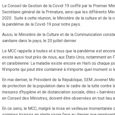
Le Conseil de Gestion de la Covid-19 coiffé par le Premier Mini
Secrétaire général de la Primature, ainsi que les différents Mi
2020 . Suite à cette réunion, le Ministère de la culture et de l
la pandémie de la Covid-19 pour notre pays.
Aussi, le Ministère de la Culture et de la Communication consta
sanitaire dans le pays, le 20 juillet dernier.
Le MCC rappelle à toutes et à tous que la pandémie est encore 
existe aussi tout près de nous, aux États-Unis, notamment en F
et caraïbéenne. La maladie existe encore en Haïti où chaque jour
N’importe qui peut être contaminé à n’importe quel moment si 
En mai dernier, le Président de la République, SEM Jovenel Moïse
de protection de la population dans le cadre de la lutte contre la
mesures d’hygiène et de distanciation sociale, dites « barrière
en Conseil des Ministres, doivent être observées en tout lieu e
En ce sens, le MCC, malgré la mise en veilleuse momentanée de 
sommes toujours en alerte rouge face au danger que représente