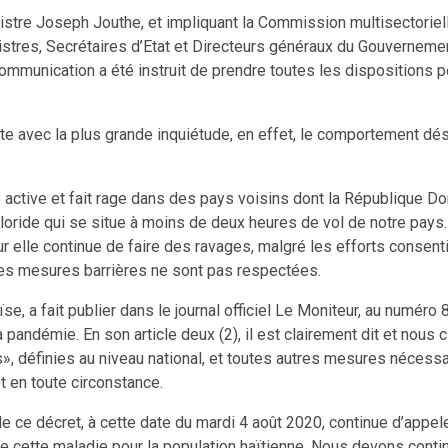
stre Joseph Jouthe, et impliquant la Commission multisectorielle,
nistres, Secrétaires d’Etat et Directeurs généraux du Gouvernemen
a communication a été instruit de prendre toutes les dispositions
te avec la plus grande inquiétude, en effet, le comportement dési
active et fait rage dans des pays voisins dont la République Dom
loride qui se situe à moins de deux heures de vol de notre pays.
 elle continue de faire des ravages, malgré les efforts consentis 
les mesures barrières ne sont pas respectées.
, a fait publier dans le journal officiel Le Moniteur, au numéro 
 pandémie. En son article deux (2), il est clairement dit et nous c
s», définies au niveau national, et toutes autres mesures nécessa
t en toute circonstance.
ce décret, à cette date du mardi 4 août 2020, continue d’appele
 cette maladie pour la population haïtienne. Nous devons contin