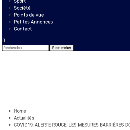
Sport
Société
Points de vue
Petites Annonces
Contact
Rechercher :
Actualités
COVID19, ALERTE ROUGE: 
4 août 2020
Le Quotidien News
Home
Actualités
COVID19, ALERTE ROUGE: LES MESURES BARRIÈRES D