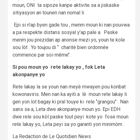
moun, ONI ta sipoze kanpe aktivite sa a jiskaske
sitiyasyon an tounen nan nomal li .
Epi si n’ap byen gade tou , menm moun ki nan pouvwa
a pa respekte distans sosyal y’ap pale a. Paske
menm jou prezidan ap anonse mezi yo, youn te kole
sou lòt . Yo toujou di ‘’ charité bien ordonnée
commence par soi-même’’.
Si pou moun yo rete lakay yo , fok Leta
akonpanye yo
Rete lakay la se youn nan meyè mwayen pou konbat
kowonaviris. Men nan ka ayiti a lè moun rete lakay li
gen yon lot bagay ki pral touye ki rele ‘’grangou’’ . Nan
sans sa a, Leta dwe akonpanye moun yo. Epi EDH
dwe rele sou kòl paske tout peyi kote yo fose moun
rete lakay yo, Leta peyi sa yo garanti yon minimòm .
La Redaction de Le Quotidien News