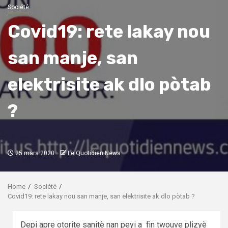
Société
Covid19: rete lakay nou
san manje, san
elektrisite ak dlo pòtab
?
25 mars 2020
Le Quotidien News
Home
Société
Covid19: rete lakay nou san manje, san elektrisite ak dlo pòtab ?
Depi apre otorite sanitè nan peyi a fin twouve plizyè