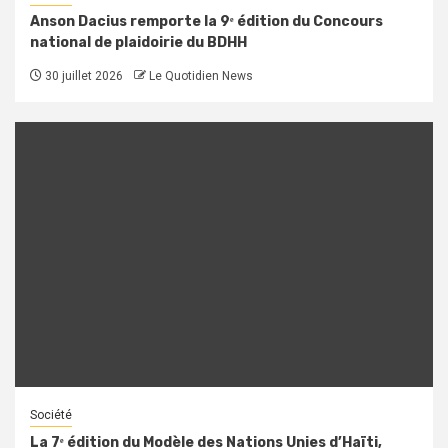
Anson Dacius remporte la 9ᵉ édition du Concours
national de plaidoirie du BDHH
30 juillet 2026
Le Quotidien News
Société
La 7ᵉ édition du Modèle des Nations Unies d’Haïti,