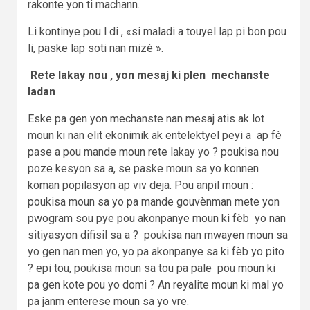
rakonte yon ti machann.
Li kontinye pou l di , «si maladi a touyel lap pi bon pou
li, paske lap soti nan mizè ».
Rete lakay nou , yon mesaj ki plen mechanste
ladan
Eske pa gen yon mechanste nan mesaj atis ak lot
moun ki nan elit ekonimik ak entelektyel peyi a ap fè
pase a pou mande moun rete lakay yo ? poukisa nou
poze kesyon sa a, se paske moun sa yo konnen
koman popilasyon ap viv deja. Pou anpil moun :
poukisa moun sa yo pa mande gouvènman mete yon
pwogram sou pye pou akonpanye moun ki fèb yo nan
sitiyasyon difisil sa a ? poukisa nan mwayen moun sa
yo gen nan men yo, yo pa akonpanye sa ki fèb yo pito
? epi tou, poukisa moun sa tou pa pale pou moun ki
pa gen kote pou yo domi ? An reyalite moun ki mal yo
pa janm enterese moun sa yo vre.