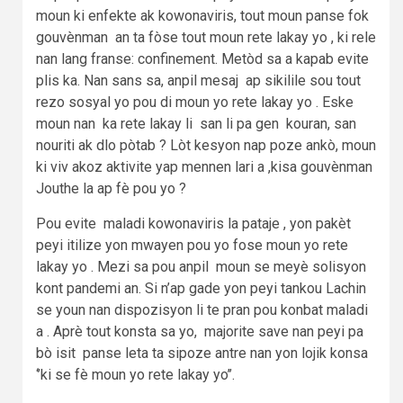
moun ki enfekte ak kowonaviris, tout moun panse fok
gouvènman an ta fòse tout moun rete lakay yo , ki rele
nan lang franse: confinement. Metòd sa a kapab evite
plis ka. Nan sans sa, anpil mesaj ap sikilile sou tout
rezo sosyal yo pou di moun yo rete lakay yo . Eske
moun nan ka rete lakay li san li pa gen kouran, san
nouriti ak dlo pòtab ? Lòt kesyon nap poze ankò, moun
ki viv akoz aktivite yap mennen lari a ,kisa gouvènman
Jouthe la ap fè pou yo ?
Pou evite maladi kowonaviris la pataje , yon pakèt
peyi itilize yon mwayen pou yo fose moun yo rete
lakay yo . Mezi sa pou anpil moun se meyè solisyon
kont pandemi an. Si n’ap gade yon peyi tankou Lachin
se youn nan dispozisyon li te pran pou konbat maladi
a . Aprè tout konsta sa yo, majorite save nan peyi pa
bò isit panse leta ta sipoze antre nan yon lojik konsa
‘’ki se fè moun yo rete lakay yo’’.