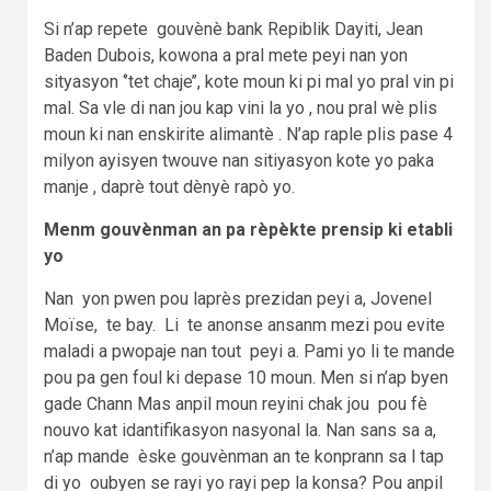
Si n’ap repete gouvènè bank Repiblik Dayiti, Jean
Baden Dubois, kowona a pral mete peyi nan yon
sityasyon ‘’tet chaje’’, kote moun ki pi mal yo pral vin pi
mal. Sa vle di nan jou kap vini la yo , nou pral wè plis
moun ki nan enskirite alimantè . N’ap raple plis pase 4
milyon ayisyen twouve nan sitiyasyon kote yo paka
manje , daprè tout dènyè rapò yo.
Menm gouvènman an pa rèpèkte prensip ki etabli
yo
Nan yon pwen pou laprès prezidan peyi a, Jovenel
Moïse, te bay. Li te anonse ansanm mezi pou evite
maladi a pwopaje nan tout peyi a. Pami yo li te mande
pou pa gen foul ki depase 10 moun. Men si n’ap byen
gade Chann Mas anpil moun reyini chak jou pou fè
nouvo kat idantifikasyon nasyonal la. Nan sans sa a,
n’ap mande èske gouvènman an te konprann sa l tap
di yo oubyen se rayi yo rayi pep la konsa? Pou anpil