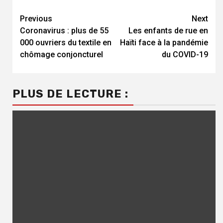
Continue
Previous
Next
Coronavirus : plus de 55
Les enfants de rue en
Reading
000 ouvriers du textile en
Haïti face à la pandémie
chômage conjoncturel
du COVID-19
PLUS DE LECTURE :