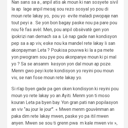
Nan sans sa a , anpil atis ak moun ki nan sosyete sivil
la ap lage anpil mesaj sou rezo sosyal yo pou di
moun rete lakay yo, pou yo evite maladi pwopaje nan
tout peyi a . Se yon bon bagay paske nou pa pare pou
nou fè fas avèl. Men, pou anpil obsèvatè gen yon
ipokrizi nan demach sa a. Lè nap gade nan kondisyon
pep sa a ap viv, eske nou ka mandel rete lakay li san
akonpayman Leta ? Poukisa pouvwa ki la a pa mete
yon pwogram sou pye pou akonpanye moun ki pi mal
yo ? Sa se ansanm kesyon yon dal moun ap poze.
Menm gwo peyi kote kondisyon yo reyini pou moun
viv, se nan fose moun rete lakay yo.
Si n’ap byen gade pa gen oken kondisyon ki reyini pou
moun yo rete lakay yo an Ayiti. Menm yon ti moso
kouran Leta pa byen bay. Yon gran pati nan popilasyon
an viv ‘’au jour le jour’’’. « Mwen menm gouvènman an
paka dim rete lakay mwen, paske yo pa itil mwen
anyen. Mwen se sou ti grenn pwa m kale mwen viv »,