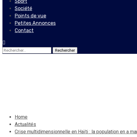
Sport
Société
Points de vue
Petites Annonces
Contact
Rechercher :
Actualités
Crise multidimensionnelle en
2 octobre 2022
Le Quotidien News
Home
Actualités
Crise multidimensionnelle en Haïti : la population en a ma