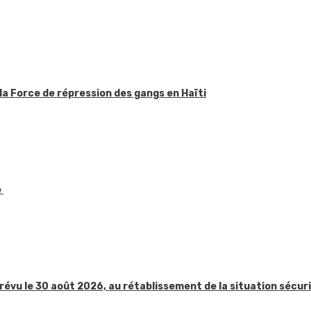
la Force de répression des gangs en Haïti
e
révu le 30 août 2026, au rétablissement de la situation sécur