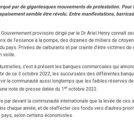
ué par de gigantesques mouvements de protestation. Pour l’a
’apaisement semble être révolu. Entre manifestations, barricad
 Gouvernement provisoire dirigé par le Dr Ariel Henry connaît ses
e prix de l’essence à la pompe, des dizaines de milliers de citoy
du pays. Privées de carburants et par crainte d’être victimes de
 veille.
ndustrielles, c’est à présent les banques commerciales qui annon
ir de ce 3 octobre 2022, les succursales des différentes banques 
ervir la communauté aussi longtemps que les faibles réserves de c
er
 une note de presse datée du 1
octobre 2022.
dre par devant la communauté internationale que la levée de ces
ins chaque année, et de réaffecter ces fonds vers d’autres prior
 le pays, selon certains économistes.