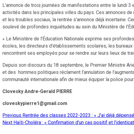
L’annonce de trois journées de manifestations entre le lundi 3 
activités dans les principales villes du pays. Ces annonces de
et les troubles sociaux, la rentrée s’annonce déjà incertaine.
soulevé de profondes inquiétudes au sein du Ministère de l’Édu
« Le Ministère de l’Éducation Nationale exprime ses profondes
écoles, les directeurs d’établissements scolaires, les bureaux d
rencontrent ses employés pour se rendre sur leurs lieux de trav
Depuis son discours du 18 septembre, le Premier Ministre Ariel
et des hommes politiques réclament l’annulation de l’augmentatio
communauté internationale afin de mieux équiper la police pour 
Clovesky Andre-Gerald PIERRE
cloveskypierre1@gmail.com
Previous
Rentrée des classes 2022-2023 : « J’ai déjà dépensé p
Continue
Next
Haïti-Choléra : « Confirmation d’un cas positif et l’identi
Reading