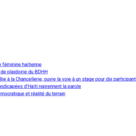
e féminine haïtienne
 de plaidoirie du BDHH
ie à la Chancellerie, ouvre la voie à un stage pour dix participan
ndicapées d’Haïti reprennent la parole
ocratique et réalité du terrain