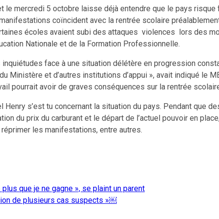
et le mercredi 5 octobre laisse déjà entendre que le pays risque
 manifestations coïncident avec la rentrée scolaire préalablemen
 Certaines écoles avaient subi des attaques violences lors des 
cation Nationale et de la Formation Professionnelle.
 inquiétudes face à une situation délétère en progression const
u Ministère et d’autres institutions d’appui », avait indiqué le 
ail pourrait avoir de graves conséquences sur la rentrée scolair
 Henry s’est tu concernant la situation du pays. Pendant que des 
n du prix du carburant et le départ de l’actuel pouvoir en place,
réprimer les manifestations, entre autres.
lus que je ne gagne », se plaint un parent
cation de plusieurs cas suspects »￼