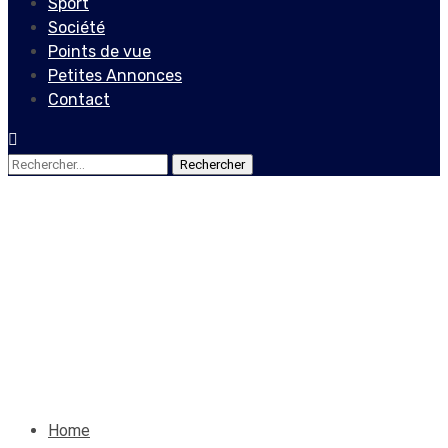
Sport
Société
Points de vue
Petites Annonces
Contact
Rechercher :
Economie
Dame-Marie, pour l’amour
du cacao !
26 février 2022
Le Quotidien News
Home