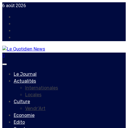
Skip
6 août 2026
to
Facebook
content
Instagram
Twitter
Youtube
Primary
Menu
Le Journal
Actualités
Internationales
Locales
Culture
Vendr’Art
Economie
Edito