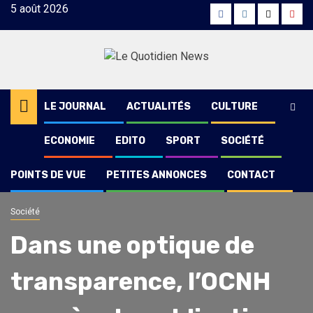
Skip
5 août 2026
Facebook
Instagram
Twitter
Yout
to
content
LE JOURNAL
ACTUALITÉS
CULTURE
ECONOMIE
EDITO
SPORT
SOCIÉTÉ
POINTS DE VUE
PETITES ANNONCES
CONTACT
Société
Dans une optique de
transparence, l’OCNH