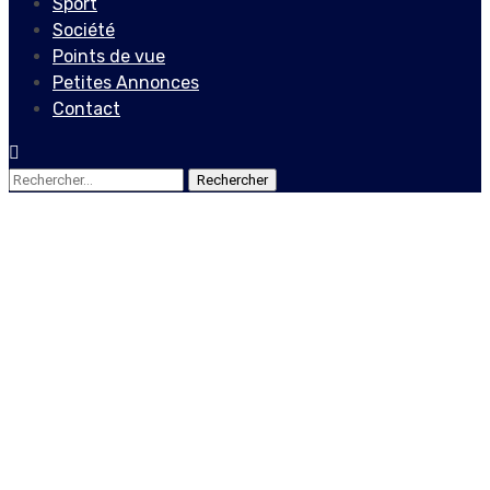
Sport
Société
Points de vue
Petites Annonces
Contact
Rechercher :
Actualités
Locales
Déjà 1125 gourdes pour un
gallon de gazoline
5 janvier 2021
Le Quotidien News