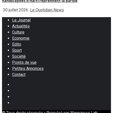
handicapées d’Haïti reprennent la parole
30 juillet 2026
Le Quotidien News
Le Journal
Actualités
Culture
Economie
Edito
Sport
Société
Points de vue
Petites Annonces
Contact
Facebook
Instagram
Twitter
Youtube
© Tous droits réservés • Propulsé par Wappiness Lab