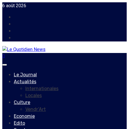
Skip
6 août 2026
to
Facebook
content
Instagram
Twitter
Youtube
Primary
Menu
Le Journal
Actualités
Internationales
Locales
Culture
Vendr’Art
Economie
Edito