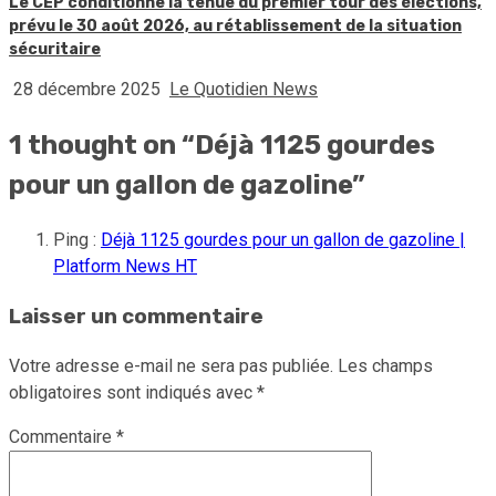
Le CEP conditionne la tenue du premier tour des élections,
prévu le 30 août 2026, au rétablissement de la situation
sécuritaire
28 décembre 2025
Le Quotidien News
1 thought on “
Déjà 1125 gourdes
pour un gallon de gazoline
”
Ping :
Déjà 1125 gourdes pour un gallon de gazoline |
Platform News HT
Laisser un commentaire
Votre adresse e-mail ne sera pas publiée.
Les champs
obligatoires sont indiqués avec
*
Commentaire
*