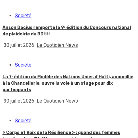
Société
Anson Dacius remporte la 9ᵉ édition du Concours national
de plaidoirie du BDHH
30 juillet 2026
Le Quotidien News
Société
La 7ᵉ édition du Modèle des Nations Unies d’Haïti, accueillie
à la Chancellerie, ouvre la voie à un stage pour dix
participants
30 juillet 2026
Le Quotidien News
Société
« Corps et Voix de la Résilience » : quand des femmes