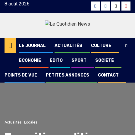
Skip
8 août 2026
Facebook
Instagram
Twitter
Yout
to
content
LE JOURNAL
ACTUALITÉS
CULTURE
ECONOMIE
EDITO
SPORT
SOCIÉTÉ
POINTS DE VUE
PETITES ANNONCES
CONTACT
Actualités
Locales