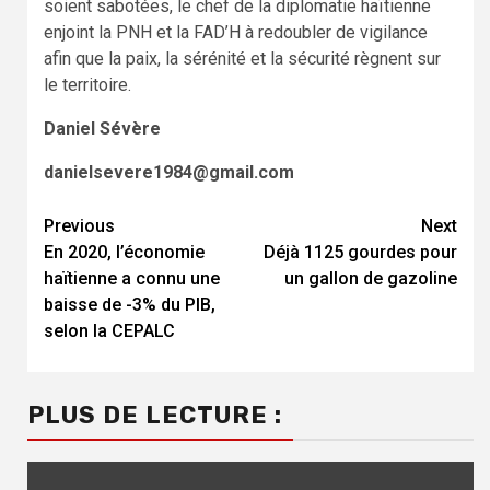
soient sabotées, le chef de la diplomatie haïtienne
enjoint la PNH et la FAD’H à redoubler de vigilance
afin que la paix, la sérénité et la sécurité règnent sur
le territoire.
Daniel Sévère
danielsevere1984@gmail.com
Previous
Next
Continue
En 2020, l’économie
Déjà 1125 gourdes pour
Reading
haïtienne a connu une
un gallon de gazoline
baisse de -3% du PIB,
selon la CEPALC
PLUS DE LECTURE :