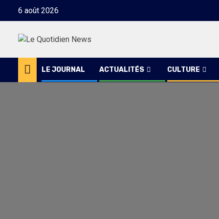
Skip
6 août 2026
to
content
LE JOURNAL
ACTUALITÉS
CULTURE