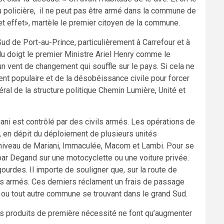
u policière, il ne peut pas être armé dans la commune de
cet effet», martèle le premier citoyen de la commune.
Sud de Port-au-Prince, particulièrement à Carrefour et à
 du doigt le premier Ministre Ariel Henry comme le
 un vent de changement qui souffle sur le pays. Si cela ne
ment populaire et de la désobéissance civile pour forcer
éral de la structure politique Chemin Lumière, Unité et
iani est contrôlé par des civils armés. Les opérations de
e, en dépit du déploiement de plusieurs unités
u niveau de Mariani, Immaculée, Macom et Lambi. Pour se
r par Degand sur une motocyclette ou une voiture privée.
ourdes. Il importe de souligner que, sur la route de
ils armés. Ces derniers réclament un frais de passage
r ou tout autre commune se trouvant dans le grand Sud.
des produits de première nécessité ne font qu’augmenter