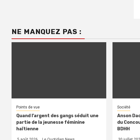
NE MANQUEZ PAS :
Points de vue
Société
Quand l’argent des gangs séduit une
Anson Dac
partie de la jeunesse féminine
du Concour
haïtienne
BDHH
5 août 2026
Le Quotidien News
30 juillet 20