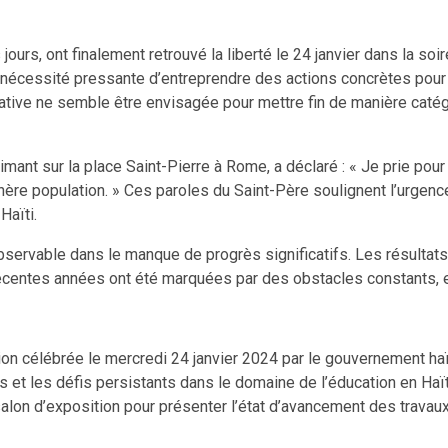
ours, ont finalement retrouvé la liberté le 24 janvier dans la so
 nécessité pressante d’entreprendre des actions concrètes pour 
cative ne semble être envisagée pour mettre fin de manière caté
rimant sur la place Saint-Pierre à Rome, a déclaré : « Je prie pour
chère population. » Ces paroles du Saint-Père soulignent l’urgence
Haïti.
observable dans le manque de progrès significatifs. Les résultat
 récentes années ont été marquées par des obstacles constants, e
ion célébrée le mercredi 24 janvier 2024 par le gouvernement haïti
 et les défis persistants dans le domaine de l’éducation en Haït
 salon d’exposition pour présenter l’état d’avancement des trava