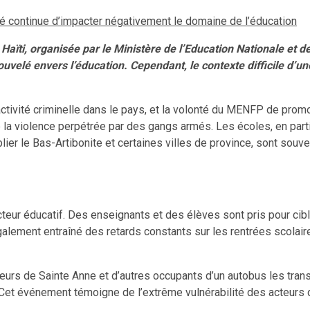
ité continue d’impacter négativement le domaine de l’éducation
 Haïti, organisée par le Ministère de l’Education Nationale et 
elé envers l’éducation. Cependant, le contexte difficile d’une
’activité criminelle dans le pays, et la volonté du MENFP de prom
e la violence perpétrée par des gangs armés. Les écoles, en part
lier le Bas-Artibonite et certaines villes de province, sont sou
eur éducatif. Des enseignants et des élèves sont pris pour cibl
galement entraîné des retards constants sur les rentrées scola
urs de Sainte Anne et d’autres occupants d’un autobus les transp
Cet événement témoigne de l’extrême vulnérabilité des acteurs d