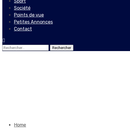
Sport
Société
Points de vue
Petites Annonces
Contact
Rechercher :
Actualités
Dans la zone métropolitaine
négativement le domaine de
28 janvier 2024
Le Quotidien News
Home