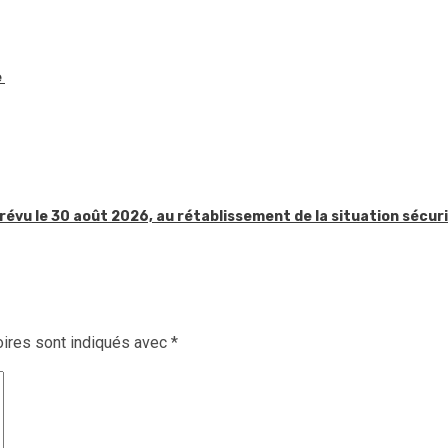
e
révu le 30 août 2026, au rétablissement de la situation sécur
ires sont indiqués avec
*