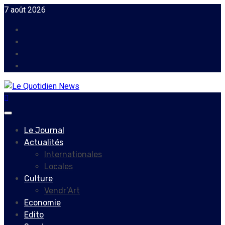
Skip
7 août 2026
to
Facebook
content
Instagram
Twitter
Youtube
Primary
Menu
Le Journal
Actualités
Internationales
Locales
Culture
Vendr’Art
Economie
Edito