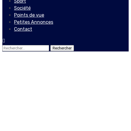
Sport
Société
Points de vue
Petites Annonces
Contact
Rechercher :
Actualités
Locales
Des patrouilles policières
attaquées, Joseph Jouthe
devient revanchard
3 décembre 2020
Le Quotidien News