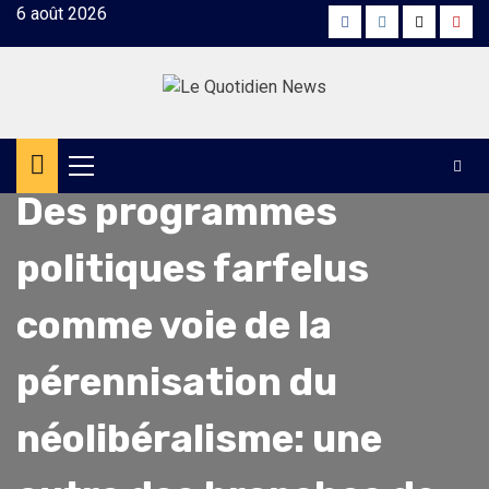
Skip
6 août 2026
Facebook
Instagram
Twitter
Yout
to
content
Points de vue
Primary
Menu
Des programmes
politiques farfelus
comme voie de la
pérennisation du
néolibéralisme: une