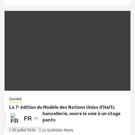
Société
La 7ᵉ édition du Modèle des Nations Unies d’Haïti,
accueillie à la Chancellerie, ouvre la voie à un stage
FR
pour dix participants
30 juillet 2026
Le Quotidien News