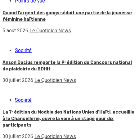
Points de vue
Quand l’argent des gangs séduit une partie de la jeunesse
féminine haïtienne
5 août 2026
Le Quotidien News
Société
Anson Dacius remporte la 9ᵉ édition du Concours national
de plaidoirie du BDHH
30 juillet 2026
Le Quotidien News
Société
La 7ᵉ édition du Modèle des Nations Unies d’Haïti, accueillie
à la Chancellerie, ouvre la voie à un stage pour dix
participants
30 juillet 2026
Le Quotidien News