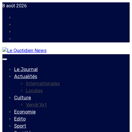
Skip
8 août 2026
to
Facebook
content
Instagram
Twitter
Youtube
Primary
Menu
Le Journal
Actualités
Internationales
Locales
Culture
Vendr’Art
Economie
Edito
Sport