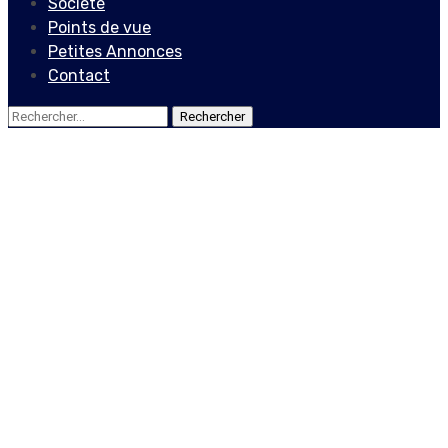
Société
Points de vue
Petites Annonces
Contact
Rechercher :
Actualités
Deux personnalités
importantes du pouvoir en
place cités dans le
massacre à Bel-Air
19 décembre 2019
Jean Wedson Fortil