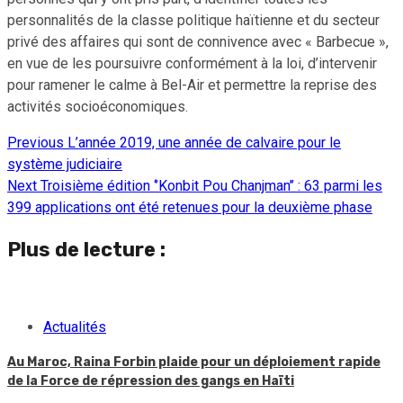
personnalités de la classe politique haïtienne et du secteur
privé des affaires qui sont de connivence avec « Barbecue »,
en vue de les poursuivre conformément à la loi, d’intervenir
pour ramener le calme à Bel-Air et permettre la reprise des
activités socioéconomiques.
Previous
L’année 2019, une année de calvaire pour le
Continue
système judiciaire
Reading
Next
Troisième édition ‘’Konbit Pou Chanjman’’ : 63 parmi les
399 applications ont été retenues pour la deuxième phase
Plus de lecture :
Actualités
Au Maroc, Raina Forbin plaide pour un déploiement rapide
de la Force de répression des gangs en Haïti