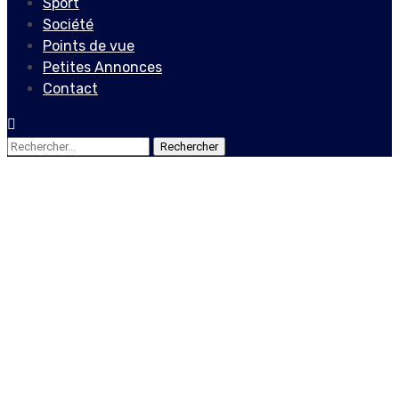
Sport
Société
Points de vue
Petites Annonces
Contact
Rechercher :
Actualités
Locales
Dix ans après : le
dédommagement des
victimes du choléra va au
même rythme que la