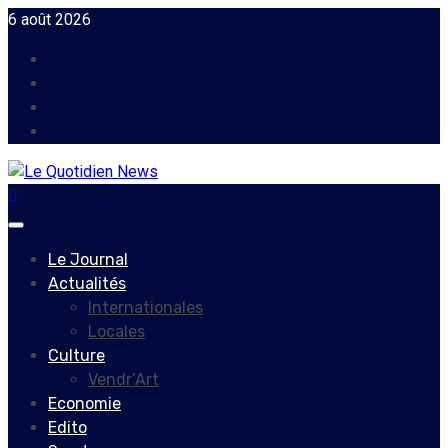
Skip
6 août 2026
to
Facebook
content
Instagram
Twitter
Youtube
Primary
Menu
Le Journal
Actualités
Internationales
Locales
Culture
Vendr’Art
Economie
Edito