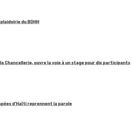
 plaidoirie du BDHH
 la Chancellerie, ouvre la voie à un stage pour dix participants
apées d’Haïti reprennent la parole