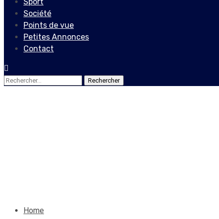
Sport
Société
Points de vue
Petites Annonces
Contact
Rechercher :
Société
Éliminer la violence faite a
développée?
10 mai 2022
Le Quotidien News
Home