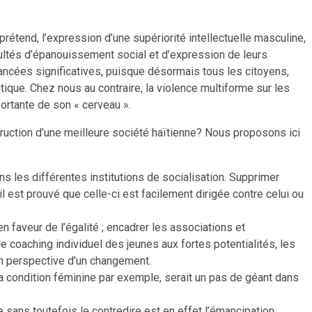
prétend, l’expression d’une supériorité intellectuelle masculine,
ltés d’épanouissement social et d’expression de leurs
ancées significatives, puisque désormais tous les citoyens,
que. Chez nous au contraire, la violence multiforme sur les
portante de son « cerveau ».
truction d’une meilleure société haïtienne? Nous proposons ici
ans les différentes institutions de socialisation. Supprimer
il est prouvé que celle-ci est facilement dirigée contre celui ou
faveur de l’égalité ; encadrer les associations et
 le coaching individuel des jeunes aux fortes potentialités, les
en perspective d’un changement.
 la condition féminine par exemple, serait un pas de géant dans
 sans toutefois le contredire est en effet l’émancipation