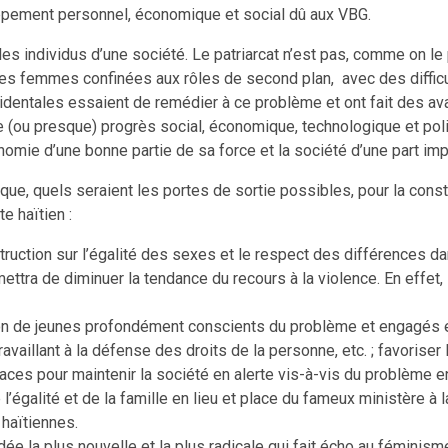
oppement personnel, économique et social dû aux VBG.
es individus d’une société. Le patriarcat n’est pas, comme on le 
s femmes confinées aux rôles de second plan, avec des difficu
cidentales essaient de remédier à ce problème et ont fait des av
ou presque) progrès social, économique, technologique et politi
onomie d’une bonne partie de sa force et la société d’une part im
que, quels seraient les portes de sortie possibles, pour la cons
e haïtien :
nstruction sur l’égalité des sexes et le respect des différences d
ettra de diminuer la tendance du recours à la violence. En effet, 
n de jeunes profondément conscients du problème et engagés en 
ravaillant à la défense des droits de la personne, etc. ; favoriser
caces pour maintenir la société en alerte vis-à-vis du problème 
 l’égalité et de la famille en lieu et place du fameux ministère à
 haïtiennes.
la plus nouvelle et la plus radicale qui fait écho au féminisme