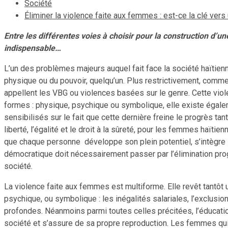
Société
Éliminer la violence faite aux femmes : est-ce la clé ve
Entre les différentes voies à choisir pour la construction d’
indispensable…
L’un des problèmes majeurs auquel fait face la société haïtienn
physique ou du pouvoir, quelqu’un. Plus restrictivement, comme
appellent les VBG ou violences basées sur le genre. Cette viole
formes : physique, psychique ou symbolique, elle existe égal
sensibilisés sur le fait que cette dernière freine le progrès t
liberté, l’égalité et le droit à la sûreté, pour les femmes haït
que chaque personne développe son plein potentiel, s’intègre l
démocratique doit nécessairement passer par l’élimination progr
société.
La violence faite aux femmes est multiforme. Elle revêt tantôt 
psychique, ou symbolique : les inégalités salariales, l’exclusio
profondes. Néanmoins parmi toutes celles précitées, l’éducation in
société et s’assure de sa propre reproduction. Les femmes qui