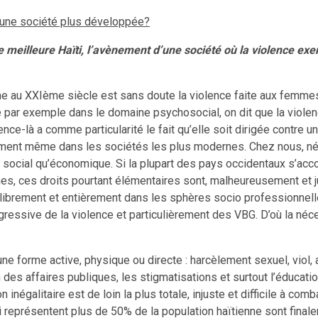
rs une société plus développée?
une meilleure Haïti, l’avènement d’une société où la violence ex
e au XXIème siècle est sans doute la violence faite aux femmes. 
 par exemple dans le domaine psychosocial, on dit que la violen
nce-là a comme particularité le fait qu’elle soit dirigée contre
ement même dans les sociétés les plus modernes. Chez nous, né
ant social qu’économique. Si la plupart des pays occidentaux s’ac
iennes, ces droits pourtant élémentaires sont, malheureusement et
ibrement et entièrement dans les sphères socio professionnelles 
essive de la violence et particulièrement des VBG. D’où la néces
une forme active, physique ou directe : harcèlement sexuel, viol,
n des affaires publiques, les stigmatisations et surtout l’éducati
égalitaire est de loin la plus totale, injuste et difficile à comba
 représentent plus de 50% de la population haïtienne sont fina