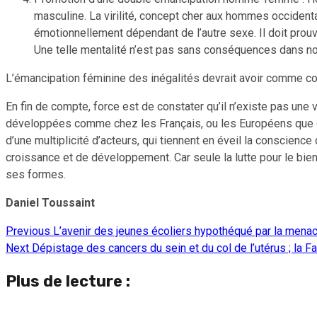
masculine. La virilité, concept cher aux hommes occident
émotionnellement dépendant de l’autre sexe. Il doit prouve
Une telle mentalité n’est pas sans conséquences dans not
L’émancipation féminine des inégalités devrait avoir comme corol
En fin de compte, force est de constater qu’il n’existe pas un
développées comme chez les Français, ou les Européens que da
d’une multiplicité d’acteurs, qui tiennent en éveil la conscien
croissance et de développement. Car seule la lutte pour le bien, l
ses formes.
Daniel Toussaint
Previous
L’avenir des jeunes écoliers hypothéqué par la mena
Continue
Next
Dépistage des cancers du sein et du col de l’utérus ; la F
Reading
Plus de lecture :