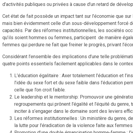
d’activités publiques ou privées à cause d’un retard de dével
Cet état de fait possède un impact tant sur l’économie que sur l
mais bien évidemment celle d’un sous-développement forcé de
capacités. Par des réformes institutionnelles, les sociétés oc
qu’ils soient hommes ou femmes, participent de manière égale (
femmes qui perdure ne fait que freiner le progrès, privant l’éc
Considérant l’ensemble des implications d’une telle problémati
quatre points essentiels facilement applicables dans le context
L’éducation égalitaire : Axer totalement l’éducation et l’i
l’idée du sexe fort et du sexe faible dans l’éducation perm
celle que l’on croit faible.
Le leadership et le mentorship: Promouvoir une génératio
regroupements qui prônent l’égalité et l’équité du genre, t
inciter à s’engager dans le domaine sont des leviers effi
Les réformes institutionnelles : Un ministère du genre, de
la lutte pour l’éradication de la violence faite aux femmes
Promotion d’une double émancipation homme-femme : l’idée 