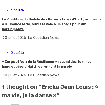
Société
La 7ᵉ édition du Modèle des Nations Unies d’Haïti, accueillie
à la Chancellerie, ouvre la voie à un stage pour dix
participants
30 juillet 2026
Le Quotidien News
Société
« Corps et Voix de la Résilience » : quand des femmes
handicapées d’Haïti reprennent la parole
30 juillet 2026
Le Quotidien News
1 thought on “
Ericka Jean Louis : «
ma vie, je la danse »
”