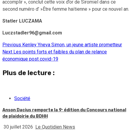
accomplir », conclut cette voix d’or de Siromiel dans ce
second numéro d’ »Être femme haïtienne » pour ce nouvel an.
Statler LUCZAMA
Luczstadler96@gmail.com
Previous
Kenley Yneva Simon, un jeune artiste prometteur
Continue
Next
Les points forts et faibles du plan de relance
Reading
économique post covid-19
Plus de lecture :
Société
Anson Dacius remporte la 9ᵉ édition du Concours national
de plaidoirie du BDHH
30 juillet 2026
Le Quotidien News