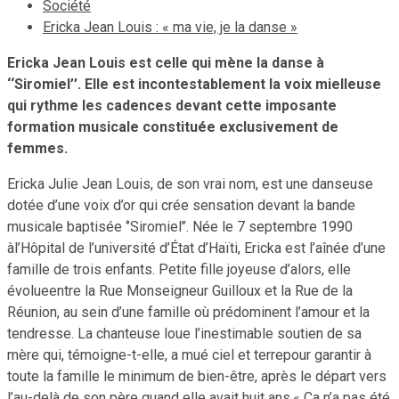
Société
Ericka Jean Louis : « ma vie, je la danse »
Ericka Jean Louis est celle qui mène la danse à
‘‘Siromiel’’. Elle est incontestablement la voix mielleuse
qui rythme les cadences devant cette imposante
formation musicale constituée exclusivement de
femmes.
Ericka Julie Jean Louis, de son vrai nom, est une danseuse
dotée d’une voix d’or qui crée sensation devant la bande
musicale baptisée ‘’Siromiel’’. Née le 7 septembre 1990
àl’Hôpital de l’université d’État d’Haïti, Ericka est l’aînée d’une
famille de trois enfants. Petite fille joyeuse d’alors, elle
évolueentre la Rue Monseigneur Guilloux et la Rue de la
Réunion, au sein d’une famille où prédominent l’amour et la
tendresse. La chanteuse loue l’inestimable soutien de sa
mère qui, témoigne-t-elle, a mué ciel et terrepour garantir à
toute la famille le minimum de bien-être, après le départ vers
l’au-delà de son père quand elle avait huit ans.« Ça n’a pas été