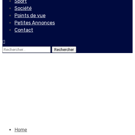
Sport
Société
Points de vue
Petites Annonces
Contact
Rechercher :
Société
Ericka Jean Louis : « ma
vie, je la danse »
23 janvier 2021
Le Quotidien News
Home