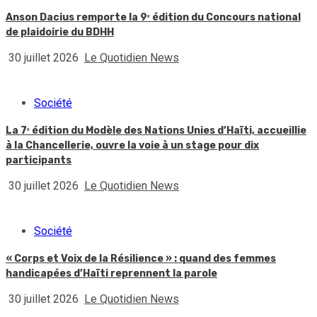
Anson Dacius remporte la 9ᵉ édition du Concours national
de plaidoirie du BDHH
30 juillet 2026
Le Quotidien News
Société
La 7ᵉ édition du Modèle des Nations Unies d’Haïti, accueillie
à la Chancellerie, ouvre la voie à un stage pour dix
participants
30 juillet 2026
Le Quotidien News
Société
« Corps et Voix de la Résilience » : quand des femmes
handicapées d’Haïti reprennent la parole
30 juillet 2026
Le Quotidien News