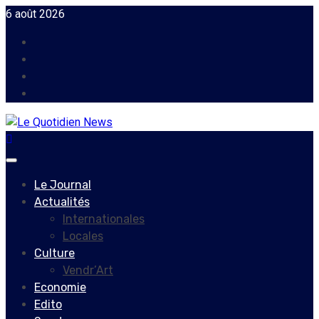
Skip
6 août 2026
to
Facebook
content
Instagram
Twitter
Youtube
Primary
Menu
Le Journal
Actualités
Internationales
Locales
Culture
Vendr’Art
Economie
Edito