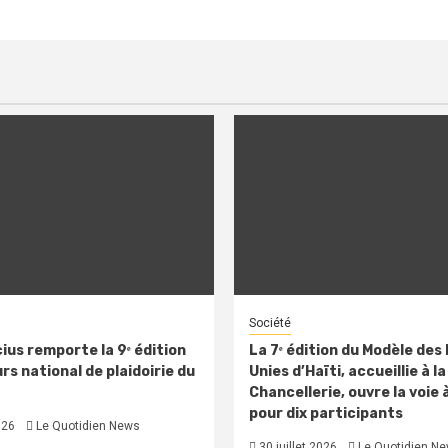
Société
ius remporte la 9ᵉ édition
La 7ᵉ édition du Modèle des
s national de plaidoirie du
Unies d’Haïti, accueillie à la
Chancellerie, ouvre la voie 
pour dix participants
026
Le Quotidien News
30 juillet 2026
Le Quotidien N