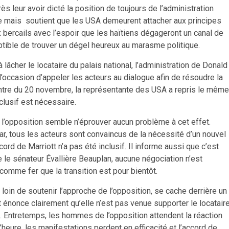
ès leur avoir dicté la position de toujours de l’administration
gue mais soutient que les USA demeurent attacher aux principes
 bercails avec l’espoir que les haïtiens dégageront un canal de
ptible de trouver un dégel heureux au marasme politique.
lâcher le locataire du palais national, l’administration de Donald
l’occasion d’appeler les acteurs au dialogue afin de résoudre la
contre du 20 novembre, la représentante des USA a repris le même
clusif est nécessaire.
, l’opposition semble n’éprouver aucun problème à cet effet.
ar, tous les acteurs sont convaincus de la nécessité d’un nouvel
’accord de Marriott n’a pas été inclusif. Il informe aussi que c’est
e le sénateur Évallière Beauplan, aucune négociation n’est
 comme fer que la transition est pour bientôt.
 loin de soutenir l’approche de l’opposition, se cache derrière un
t énonce clairement qu’elle n’est pas venue supporter le locatair
che. Entretemps, les hommes de l’opposition attendent la réaction
’heure, les manifestations perdent en efficacité et l’accord de