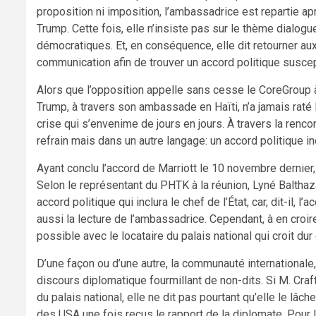
proposition ni imposition, l’ambassadrice est repartie apr
Trump. Cette fois, elle n’insiste pas sur le thème dialo
démocratiques. Et, en conséquence, elle dit retourner aux
communication afin de trouver un accord politique susce
Alors que l’opposition appelle sans cesse le CoreGroup à 
Trump, à travers son ambassade en Haïti, n’a jamais raté 
crise qui s’envenime de jours en jours. À travers la ren
refrain mais dans un autre langage: un accord politique in
Ayant conclu l’accord de Marriott le 10 novembre dernier
Selon le représentant du PHTK à la réunion, Lyné Balthaz
accord politique qui inclura le chef de l’État, car, dit-il, l
aussi la lecture de l’ambassadrice. Cependant, à en croir
possible avec le locataire du palais national qui croit dur
D’une façon ou d’une autre, la communauté internationale,
discours diplomatique fourmillant de non-dits. Si M. Craf
du palais national, elle ne dit pas pourtant qu’elle le lâ
des USA une fois reçus le rapport de la diplomate. Pour l