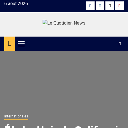
Skip
6 août 2026
Facebook
Instagram
Twitter
Yout
to
content
Primary
Menu
Internationales