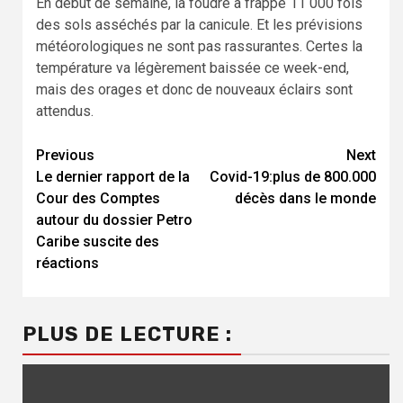
En début de semaine, la foudre a frappé 11 000 fois
des sols asséchés par la canicule. Et les prévisions
météorologiques ne sont pas rassurantes. Certes la
température va légèrement baissée ce week-end,
mais des orages et donc de nouveaux éclairs sont
attendus.
Continue
Previous
Next
Le dernier rapport de la
Covid-19:plus de 800.000
Reading
Cour des Comptes
décès dans le monde
autour du dossier Petro
Caribe suscite des
réactions
PLUS DE LECTURE :