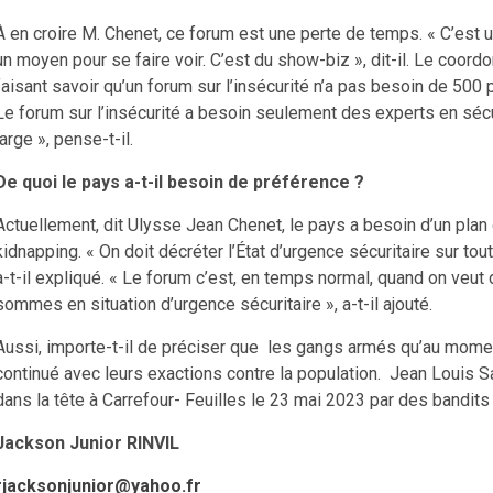
À en croire M. Chenet, ce forum est une perte de temps. « C’est u
un moyen pour se faire voir. C’est du show-biz », dit-il. Le coor
faisant savoir qu’un forum sur l’insécurité n’a pas besoin de 500 
Le forum sur l’insécurité a besoin seulement des experts en séc
large », pense-t-il.
De quoi le pays a-t-il besoin de préférence ?
Actuellement, dit Ulysse Jean Chenet, le pays a besoin d’un plan d
kidnapping. « On doit décréter l’État d’urgence sécuritaire sur tou
a-t-il expliqué. « Le forum c’est, en temps normal, quand on veut 
sommes en situation d’urgence sécuritaire », a-t-il ajouté.
Aussi, importe-t-il de préciser que les gangs armés qu’au mome
continué avec leurs exactions contre la population. Jean Louis S
dans la tête à Carrefour- Feuilles le 23 mai 2023 par des bandits
Jackson Junior RINVIL
rjacksonjunior@yahoo.fr