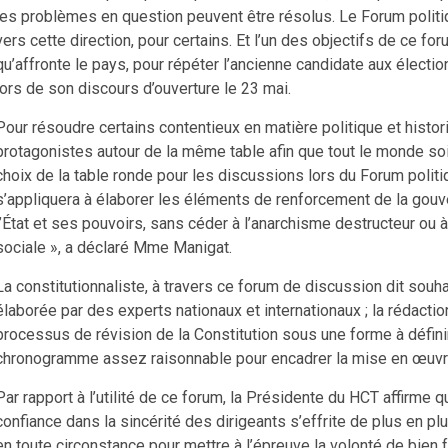
les problèmes en question peuvent être résolus. Le Forum politiq
vers cette direction, pour certains. Et l’un des objectifs de ce for
qu’affronte le pays, pour répéter l’ancienne candidate aux électi
lors de son discours d’ouverture le 23 mai.
Pour résoudre certains contentieux en matière politique et historiq
protagonistes autour de la même table afin que tout le monde soit
choix de la table ronde pour les discussions lors du Forum politi
s’appliquera à élaborer les éléments de renforcement de la gou
l’État et ses pouvoirs, sans céder à l’anarchisme destructeur ou à l
sociale », a déclaré Mme Manigat.
La constitutionnaliste, à travers ce forum de discussion dit souha
élaborée par des experts nationaux et internationaux ; la rédacti
processus de révision de la Constitution sous une forme à définir
chronogramme assez raisonnable pour encadrer la mise en œuvr
Par rapport à l’utilité de ce forum, la Présidente du HCT affirme 
confiance dans la sincérité des dirigeants s’effrite de plus en p
en toute circonstance pour mettre à l’épreuve la volonté de bien fai