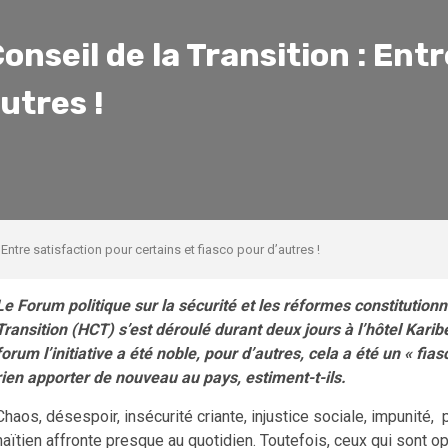
nseil de la Transition : Ent
utres !
Entre satisfaction pour certains et fiasco pour d’autres !
Le Forum politique sur la sécurité et les réformes constitutionne
Transition (HCT) s’est déroulé durant deux jours à l’hôtel Karib
forum l’initiative a été noble, pour d’autres, cela a été un « fi
rien apporter de nouveau au pays, estiment-t-ils.
Chaos, désespoir, insécurité criante, injustice sociale, impunité,
haïtien affronte presque au quotidien. Toutefois, ceux qui sont o