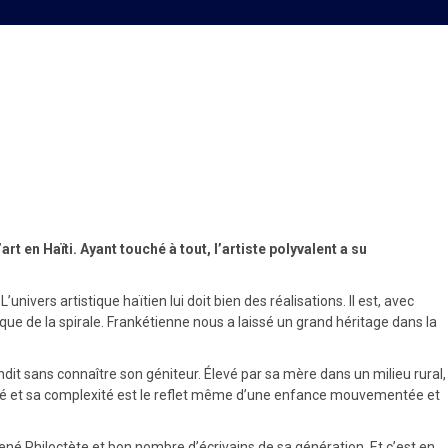
 en Haïti. Ayant touché à tout, l’artiste polyvalent a su
nivers artistique haïtien lui doit bien des réalisations. Il est, avec
ifique de la spirale. Frankétienne nous a laissé un grand héritage dans la
ndit sans connaître son géniteur. Élevé par sa mère dans un milieu rural,
alité et sa complexité est le reflet même d’une enfance mouvementée et
né Philoctète et bon nombre d’écrivains de sa génération. Et c’est en