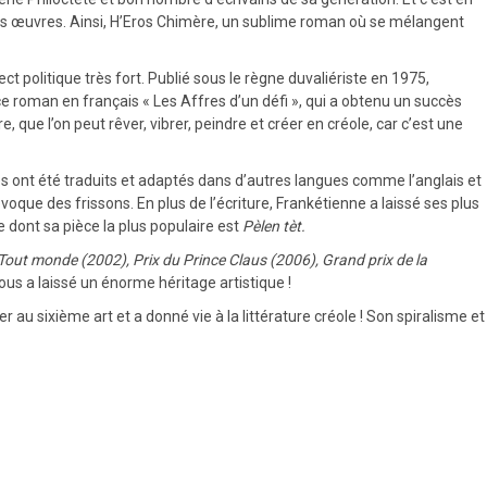
e ses œuvres. Ainsi, H’Eros Chimère, un sublime roman où se mélangent
 politique très fort. Publié sous le règne duvaliériste en 1975,
ce roman en français « Les Affres d’un défi », qui a obtenu un succès
, que l’on peut rêver, vibrer, peindre et créer en créole, car c’est une
tes ont été traduits et adaptés dans d’autres langues comme l’anglais et
oque des frissons. En plus de l’écriture, Frankétienne a laissé ses plus
e dont sa pièce la plus populaire est
Pèlen tèt.
 Tout monde (2002), Prix du Prince Claus (2006), Grand prix de la
us a laissé un énorme héritage artistique !
r au sixième art et a donné vie à la littérature créole ! Son spiralisme et