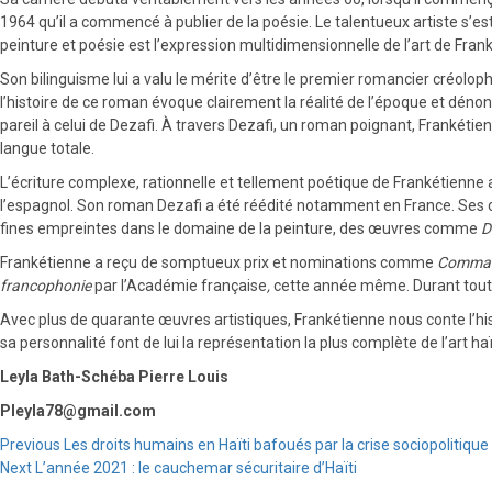
1964 qu’il a commencé à publier de la poésie. Le talentueux artiste s’e
peinture et poésie est l’expression multidimensionnelle de l’art de Fran
Son bilinguisme lui a valu le mérite d’être le premier romancier créolop
l’histoire de ce roman évoque clairement la réalité de l’époque et déno
pareil à celui de Dezafi. À travers Dezafi, un roman poignant, Frankétienn
langue totale.
L’écriture complexe, rationnelle et tellement poétique de Frankétienne a
l’espagnol. Son roman Dezafi a été réédité notamment en France. Ses œuvr
fines empreintes dans le domaine de la peinture, des œuvres comme
D
Frankétienne a reçu de somptueux prix et nominations comme
Command
francophonie
par l’Académie française
,
cette année même. Durant toute 
Avec plus de quarante œuvres artistiques, Frankétienne nous conte l’histoi
sa personnalité font de lui la représentation la plus complète de l’art haï
Leyla Bath-Schéba Pierre Louis
Pleyla78@gmail.com
Continue
Previous
Les droits humains en Haïti bafoués par la crise sociopolitique
Next
L’année 2021 : le cauchemar sécuritaire d’Haïti
Reading