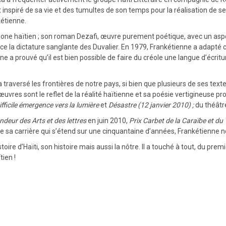
st inspiré de sa vie et des tumultes de son temps pour la réalisation d
kétienne.
hone haïtien ; son roman Dezafi, œuvre purement poétique, avec un aspect
nce la dictature sanglante des Duvalier. En 1979, Frankétienne a adapté 
e a prouvé qu’il est bien possible de faire du créole une langue d’écriture
 traversé les frontières de notre pays, si bien que plusieurs de ses tex
es sont le reflet de la réalité haïtienne et sa poésie vertigineuse prov
ifficile émergence vers la lumière
et
Désastre (12 janvier 2010) ;
du théâtr
eur des Arts et des lettres
en juin 2010,
Prix Carbet de la Caraïbe et du
sa carrière qui s’étend sur une cinquantaine d’années, Frankétienne no
re d’Haïti, son histoire mais aussi la nôtre. Il a touché à tout, du premie
tien !