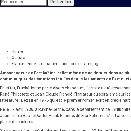
Rechercher :
Culture
Frankétienne, l’art haïtien da
29 décembre 2021
Le Quotidien News
Home
Culture
Frankétienne, l’art haïtien dans tous ses langages !
Ambassadeur de l’art haïtien, reflet même de ce dernier dans sa plus
communiquer des émotions inouïes à tous les amants de l’art d’ici et
En effet, Frankétienne porte divers chapeaux ; l’artiste a été enseignant,
René Philoctète et Jean-Claude Fignolé, l’initiateur du spiralisme sur les 
littérature : Dezafi en 1975 qui est le premier roman écrit en créole haït
Né le 12 avril 1936, à Ravine-Sèche, dans le département de l’Artibonite
Jean-Pierre Basilic Dantor Frank Etienne, dit Frankétienne, s’est amou
pleine de couleurs.
Sa carrière débuta véritablement vers les années 60, lorsqu’il commenç