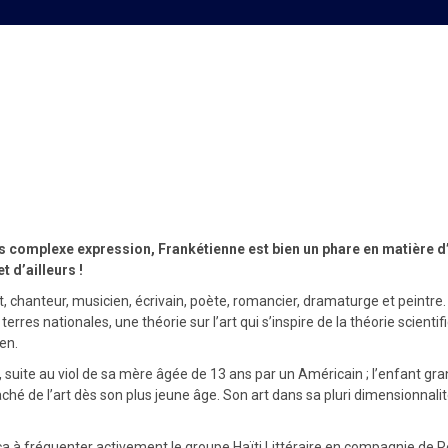
ns tous ses langages !
 complexe expression, Frankétienne est bien un phare en matière d’art
 d’ailleurs !
 chanteur, musicien, écrivain, poète, romancier, dramaturge et peintre. L’u
terres nationales, une théorie sur l’art qui s’inspire de la théorie scient
ien.
, suite au viol de sa mère âgée de 13 ans par un Américain ; l’enfant gra
raché de l’art dès son plus jeune âge. Son art dans sa pluri dimensionn
a à fréquenter activement le groupe Haïti Littéraire en compagnie de Re