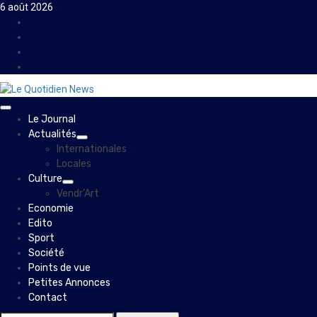
Skip
6 août 2026
to
Facebook
content
Instagram
Twitter
Youtube
Primary
Le Journal
Menu
Actualités
Internationales
Locales
Culture
Vendr’Art
Economie
Edito
Sport
Société
Points de vue
Petites Annonces
Contact